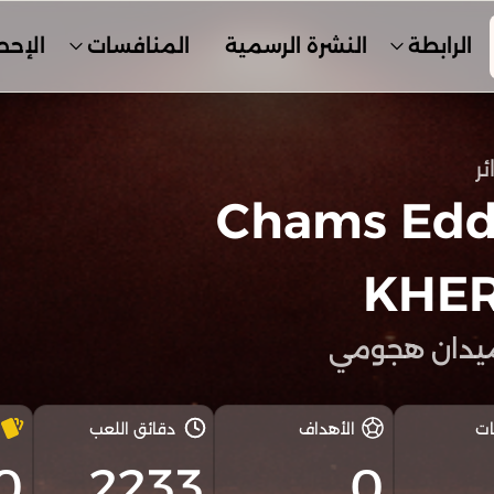
الرابطة
النشرة الرسمية
المنافسات
الإحص
ئر
Chams Edd
KHE
يدان هجومي
ات
الأهداف
دقائق اللعب
0
2233
0