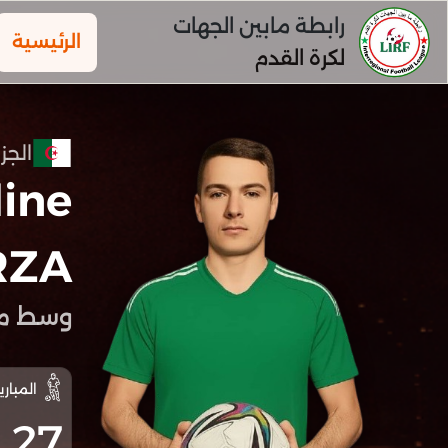
رابطة مابين الجهات
الرئيسية
لكرة القدم
الجزا
ine
RZA
وسط م
المباري
27