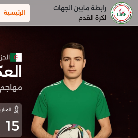
رابطة مابين الجهات
الرئيسية
لكرة القدم
الجزا
العك
مهاجم
المباري
15