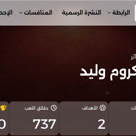
الرابطة
النشرة الرسمية
المنافسات
الإحص
ئر
2
روم وليد
ات
الأهداف
دقائق اللعب
0
737
2