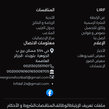
LIRF
المنافسات
عن الرابطة
الأندية
النشرة الرسمية
الرزنامة و النتائج
وثائق للتحميل
جدول الترتيب
نصوص و قوانين
الملاعب
اتصل بنا
مركز الإحصائيات
الإعلام
معلومات الاتصال
الأخبار
حي 554 مسكن برج ب
معرض الفيديوهات
الجوهرة -بلوزداد -الجزائر
معرض الصور
العاصمة
الإعتمادات
00213023511101
00200016160165008705
errergionsfootball@gmail.com
lirfdaf.24@gmail.com
ملفات تعريف الإرتباط
الوظائف
المناقصات
الشروط و الأحكام