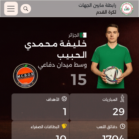
رابطة مابين الجهات
لكرة القدم
الجزائر
خـلـيـفـة مـحـمـدي
الـحـبـيـب
وسط ميدان دفاعي
15
المباريات
الأهداف
1
29
دقائق اللعب
البطاقات الصفراء
10
1704