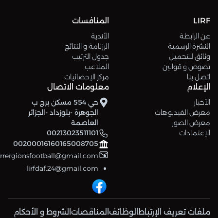
LIRF
المنافسات
عن الرابطة
الأندية
النشرة الرسمية
الرزنامة و النتائج
وثائق للتحميل
جدول الترتيب
نصوص و قوانين
الملاعب
اتصل بنا
مركز الإحصائيات
الإعلام
معلومات الاتصال
الأخبار
حي 554 مسكن برج ب
معرض الفيديوهات
الجوهرة -بلوزداد -الجزائر
معرض الصور
العاصمة
الإعتمادات
00213023511101
00200016160165008705
errergionsfootball@gmail.com
lirfdaf.24@gmail.com
ملفات تعريف الإرتباط
الوظائف
المناقصات
الشروط و الأحكام