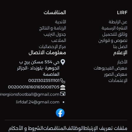
LIRF
المنافسات
عن الرابطة
الأندية
النشرة الرسمية
الرزنامة و النتائج
وثائق للتحميل
جدول الترتيب
نصوص و قوانين
الملاعب
اتصل بنا
مركز الإحصائيات
الإعلام
معلومات الاتصال
الأخبار
حي 554 مسكن برج ب
معرض الفيديوهات
الجوهرة -بلوزداد -الجزائر
معرض الصور
العاصمة
الإعتمادات
00213023511101
00200016160165008705
errergionsfootball@gmail.com
lirfdaf.24@gmail.com
ملفات تعريف الإرتباط
الوظائف
المناقصات
الشروط و الأحكام