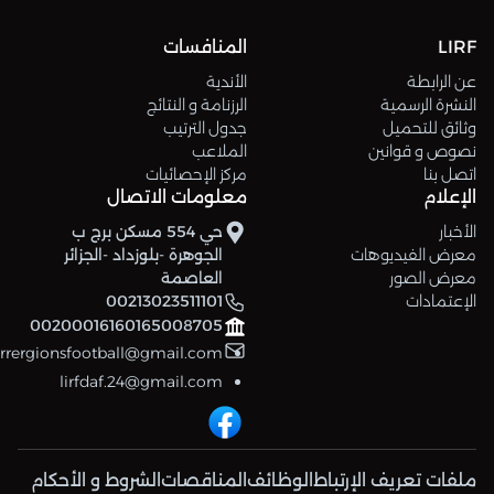
LIRF
المنافسات
عن الرابطة
الأندية
النشرة الرسمية
الرزنامة و النتائج
وثائق للتحميل
جدول الترتيب
نصوص و قوانين
الملاعب
اتصل بنا
مركز الإحصائيات
الإعلام
معلومات الاتصال
الأخبار
حي 554 مسكن برج ب
معرض الفيديوهات
الجوهرة -بلوزداد -الجزائر
معرض الصور
العاصمة
الإعتمادات
00213023511101
00200016160165008705
errergionsfootball@gmail.com
lirfdaf.24@gmail.com
ملفات تعريف الإرتباط
الوظائف
المناقصات
الشروط و الأحكام