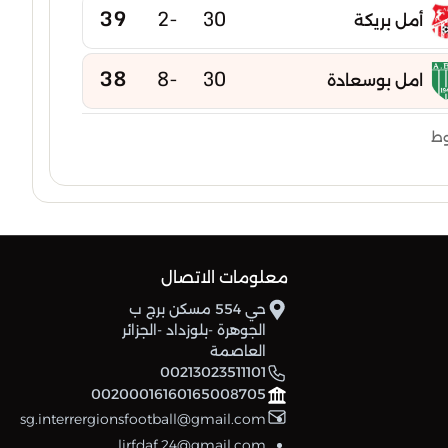
39
-2
30
أمل بريكة
38
-8
30
امل بوسعادة
38
-2
30
وط
رائد شباب بوقاعة
37
-10
30
شباب الميلية
37
-3
30
أمل س برج لغدير
معلومات الاتصال
حي 554 مسكن برج ب
35
-9
30
امل العلمة
الجوهرة -بلوزداد -الجزائر
العاصمة
34
-5
30
00213023511101
اتحاد سطيف
00200016160165008705
sg.interrergionsfootball@gmail.com
31
-12
30
نجم بوعقال
lirfdaf.24@gmail.com