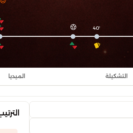
'40
التشكيلة
الميديا
الترتيب