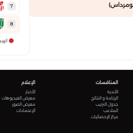
ومرداس)
7
8
الهب
9
10
11
المنافسات
الإعلام
الأندية
الأخبار
12
الرزنامة و النتائج
معرض الفيديوهات
جدول الترتيب
معرض الصور
الملاعب
الإعتمادات
13
مركز الإحصائيات
14