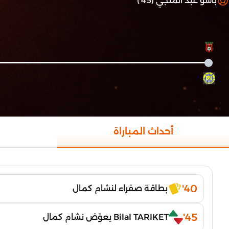
باسو عبد المنجي (45')
أحداث المباراة
40'
بطاقة صفراء لنشام كمال
45'
Bilal TARIKET يعوّض نشام كمال