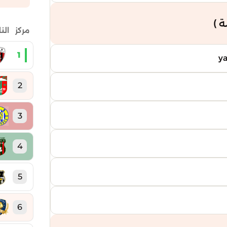
 )
مركز
الن
1
2
3
4
5
6