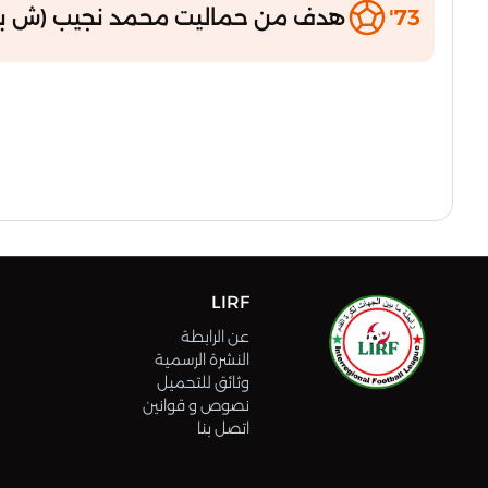
73'
هدف من حماليت محمد نجيب (ش ب
LIRF
عن الرابطة
النشرة الرسمية
وثائق للتحميل
نصوص و قوانين
اتصل بنا