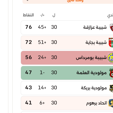
وسط شرق
ل
+/-
النقاط
ادي
76
+45
30
شبيبة عزازقة
72
+51
30
شبيبة بجاية
56
+24
30
شبيبة بومرداس
47
-1
30
مولودية العلمة
43
+14
30
مولودية بريكة
41
+6
30
اتحاد برهوم