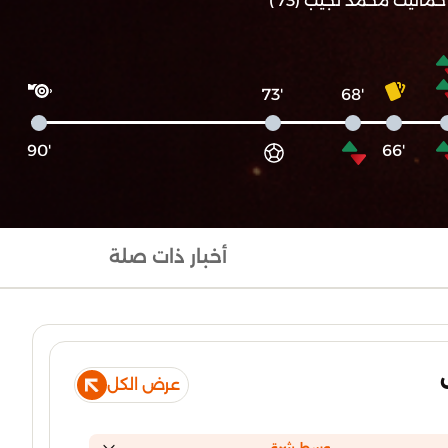
حماليت محمد نجيب (73')
'73
'68
'90
'66
أخبار ذات صلة
عرض الكل