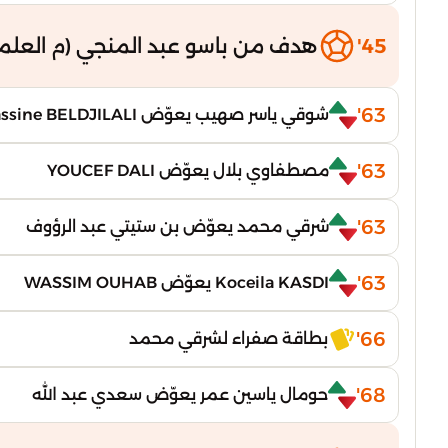
45'
هدف من باسو عبد المنجي (م العلمة
63'
شوقي ياسر صهيب يعوّض yassine BELDJILALI
63'
مصطفاوي بلال يعوّض YOUCEF DALI
63'
شرقي محمد يعوّض بن ستيتي عبد الرؤوف
63'
Koceila KASDI يعوّض WASSIM OUHAB
66'
بطاقة صفراء لشرقي محمد
68'
حومال ياسين عمر يعوّض سعدي عبد الله