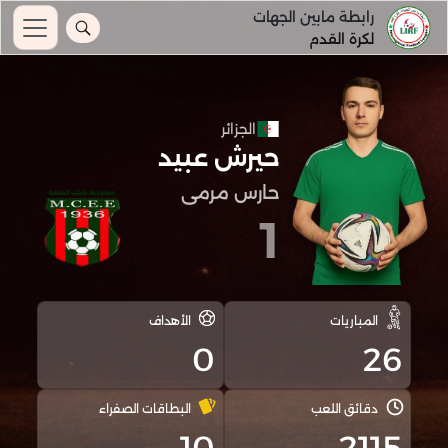
رابطة مابين الجهات
لكرة القدم
الجزائر
حيرش عبيد
حارس مرمى
1
المباريات
الأهداف
0
26
دقائق اللعب
البطاقات الصفراء
10
2115