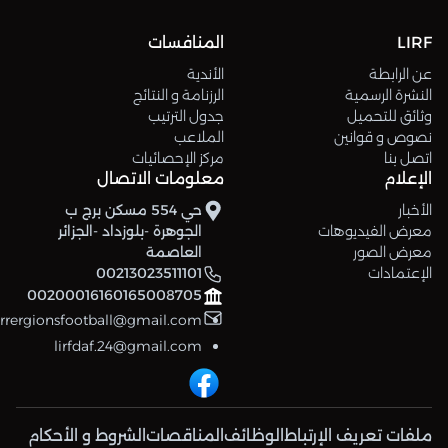
LIRF
المنافسات
عن الرابطة
الأندية
النشرة الرسمية
الرزنامة و النتائج
وثائق للتحميل
جدول الترتيب
نصوص و قوانين
الملاعب
اتصل بنا
مركز الإحصائيات
الإعلام
معلومات الاتصال
الأخبار
حي 554 مسكن برج ب
معرض الفيديوهات
الجوهرة -بلوزداد -الجزائر
معرض الصور
العاصمة
الإعتمادات
00213023511101
00200016160165008705
errergionsfootball@gmail.com
lirfdaf.24@gmail.com
ملفات تعريف الإرتباط
الوظائف
المناقصات
الشروط و الأحكام