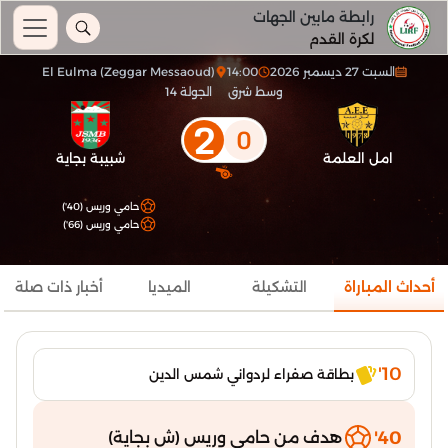
رابطة مابين الجهات
لكرة القدم
السبت 27 ديسمبر 2026
14:00
El Eulma (Zeggar Messaoud)
وسط شرق
الجولة 14
2
0
امل العلمة
شبيبة بجاية
حامي وريس (40')
حامي وريس (66')
أحداث المباراة
التشكيلة
الميديا
أخبار ذات صلة
10'
بطاقة صفراء لردواني شمس الدين
40'
هدف من حامي وريس (ش بجاية)