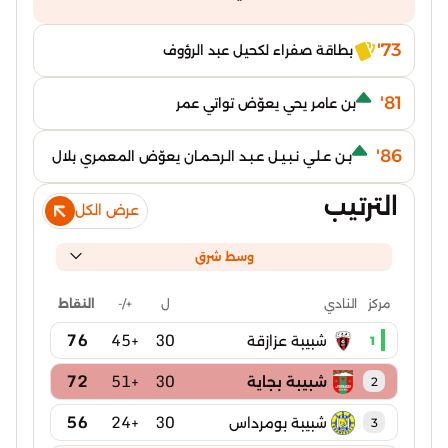
73'
بطاقة صفراء لكحيل عبد الرؤوف
81'
بن عامر يحي يعوّض تواتي عمر
86'
بـن عـلـي نـبـيـل عـبـد الـرحـمـان يعوّض المعمري بلال
الترتيب
عرض الكل
وسط شرق
ل
+/-
النقاط
مركز
النادي
76
+45
30
شبيبة عزازقة
1
72
+51
30
شبيبة بجاية
2
56
+24
30
شبيبة بومرداس
3