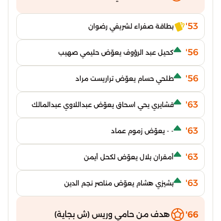
53'
بطاقة صفراء لشريفي رضوان
56'
كحيل عبد الرؤوف يعوّض حليمي صهيب
56'
طلحي حسام يعوّض تراريست مراد
63'
قشايري يحي اسحاق يعوّض عبداللاوي عبدالمالك
63'
- - يعوّض زموم عماد
63'
أمقران بلال يعوّض لكحل أيمن
63'
بشيزي هشام يعوّض مناصر نجم الدين
66'
هدف من حامي وريس (ش بجاية)