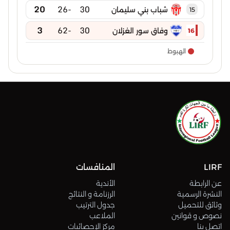
20
-26
30
شباب بني سليمان
15
3
-62
30
وفاق سور الغزلان
16
الهبوط
LIRF
المنافسات
عن الرابطة
الأندية
النشرة الرسمية
الرزنامة و النتائج
وثائق للتحميل
جدول الترتيب
نصوص و قوانين
الملاعب
اتصل بنا
مركز الإحصائيات