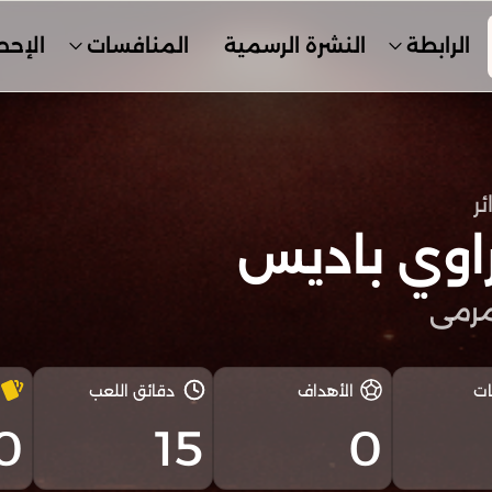
الرابطة
النشرة الرسمية
المنافسات
الإحص
ئر
اوي باديس
رمى
ات
الأهداف
دقائق اللعب
0
15
0