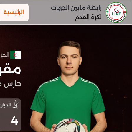
رابطة مابين الجهات
الرئيسية
لكرة القدم
الجزا
مقر
حارس م
المباري
4