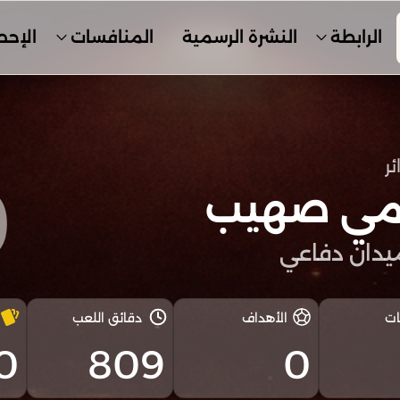
الرابطة
النشرة الرسمية
المنافسات
الإحص
ئر
0
مي صهيب
دان دفاعي
ات
الأهداف
دقائق اللعب
0
809
0