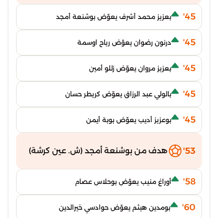
45'
بعزيز محمد أشرف يعوّض بوشنعة أمجد
45'
درنون رضوان يعوّض رياح اوسمة
45'
بعزيز مروان يعوّض زللو أمين
45'
بالولي عبد الرزاق يعوّض كريطر حسان
45'
بوعزيز أديب يعوّض بوبة أيمن
53'
هدف من بوشنعة أمجد (ش. عين كرشة)
58'
أوراغ منيب يعوّض بوحلاس عصام
60'
بومدين هيثم يعوّض حوادسي خيرالدين