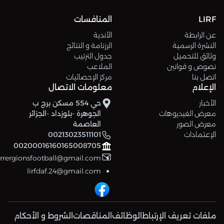
LIRF
المنافسات
عن الرابطة
الأندية
النشرة الرسمية
الرزنامة و النتائج
وثائق للتحميل
جدول الترتيب
نصوص و قوانين
الملاعب
اتصل بنا
مركز الإحصائيات
الإعلام
معلومات الاتصال
الأخبار
حي 554 مسكن برج ب
معرض الفيديوهات
الجوهرة -بلوزداد -الجزائر
معرض الصور
العاصمة
الإعتمادات
00213023511101
00200016160165008705
errergionsfootball@gmail.com
lirfdaf.24@gmail.com
ملفات تعريف الإرتباط
الوظائف
المناقصات
الشروط و الأحكام