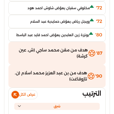
72'
مخلوفي سفيان يعوّض شاوش احمد هود
72'
رويجل رياض يعوّض حمايدية عبد السلام
80'
بونزرة زين العابدين يعوّض احمد قايد عبد الباسط
هدف من مقن محمد ساجي (ش. عين
87'
كرشة)
هدف من بن عبد العزيز محمد اسلام (ن.
90'
تازوقاغت)
الترتيب
عرض الكل
شرق