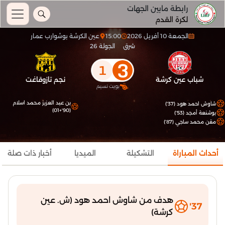
رابطة مابين الجهات
لكرة القدم
الجمعة 10 أفريل 2026
15:00
عين الكرشة بوشوارب عمار
شرق
الجولة 26
3
1
شباب عين كرشة
نجم تازوقاغت
بويت نسيم
بن عبد العزيز محمد اسلام
شاوش احمد هود (37')
(90'+01)
بوشنعة أمجد (53')
مقن محمد ساجي (87')
أحداث المباراة
التشكيلة
الميديا
أخبار ذات صلة
هدف من شاوش احمد هود (ش. عين
37'
كرشة)