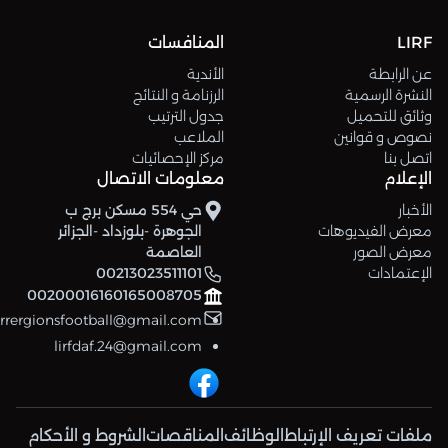
LIRF
المنافسات
عن الرابطة
الأندية
النشرة الرسمية
الرزنامة و النتائج
وثائق للتحميل
جدول الترتيب
نصوص و قوانين
الملاعب
اتصل بنا
مركز الإحصائيات
الإعلام
معلومات الاتصال
الأخبار
حي 554 مسكن برج ب
معرض الفيديوهات
الجوهرة -بلوزداد -الجزائر
معرض الصور
العاصمة
الإعتمادات
00213023511101
00200016160165008705
errergionsfootball@gmail.com
lirfdaf.24@gmail.com
ملفات تعريف الإرتباط
الوظائف
المناقصات
الشروط و الأحكام