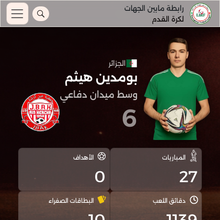
رابطة مابين الجهات
لكرة القدم
الجزائر
بومدين هيثم
وسط ميدان دفاعي
6
المباريات
الأهداف
0
27
دقائق اللعب
البطاقات الصفراء
10
1139