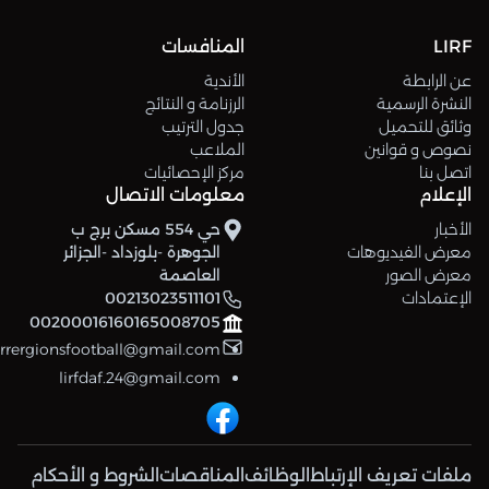
LIRF
المنافسات
عن الرابطة
الأندية
النشرة الرسمية
الرزنامة و النتائج
وثائق للتحميل
جدول الترتيب
نصوص و قوانين
الملاعب
اتصل بنا
مركز الإحصائيات
الإعلام
معلومات الاتصال
الأخبار
حي 554 مسكن برج ب
معرض الفيديوهات
الجوهرة -بلوزداد -الجزائر
معرض الصور
العاصمة
الإعتمادات
00213023511101
00200016160165008705
errergionsfootball@gmail.com
lirfdaf.24@gmail.com
ملفات تعريف الإرتباط
الوظائف
المناقصات
الشروط و الأحكام