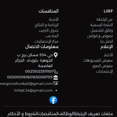
LIRF
المنافسات
عن الرابطة
الأندية
النشرة الرسمية
الرزنامة و النتائج
وثائق للتحميل
جدول الترتيب
نصوص و قوانين
الملاعب
اتصل بنا
مركز الإحصائيات
الإعلام
معلومات الاتصال
الأخبار
حي 554 مسكن برج ب
معرض الفيديوهات
الجوهرة -بلوزداد -الجزائر
معرض الصور
العاصمة
الإعتمادات
00213023511101
00200016160165008705
errergionsfootball@gmail.com
lirfdaf.24@gmail.com
ملفات تعريف الإرتباط
الوظائف
المناقصات
الشروط و الأحكام