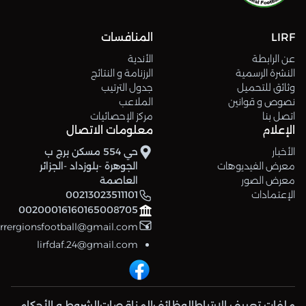
LIRF
المنافسات
عن الرابطة
الأندية
النشرة الرسمية
الرزنامة و النتائج
وثائق للتحميل
جدول الترتيب
نصوص و قوانين
الملاعب
اتصل بنا
مركز الإحصائيات
الإعلام
معلومات الاتصال
الأخبار
حي 554 مسكن برج ب
معرض الفيديوهات
الجوهرة -بلوزداد -الجزائر
معرض الصور
العاصمة
الإعتمادات
00213023511101
00200016160165008705
errergionsfootball@gmail.com
lirfdaf.24@gmail.com
ملفات تعريف الإرتباط
الوظائف
المناقصات
الشروط و الأحكام