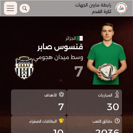
رابطة مابين الجهات
لكرة القدم
الجزائر
قنسوس صابر
وسط ميدان هجومي
7
المباريات
الأهداف
7
30
دقائق اللعب
البطاقات الصفراء
10
2036