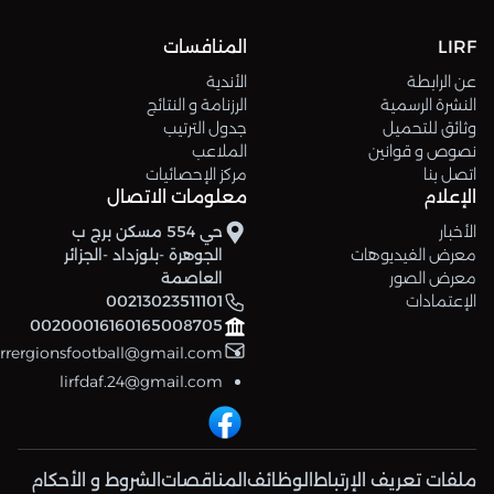
LIRF
المنافسات
عن الرابطة
الأندية
النشرة الرسمية
الرزنامة و النتائج
وثائق للتحميل
جدول الترتيب
نصوص و قوانين
الملاعب
اتصل بنا
مركز الإحصائيات
الإعلام
معلومات الاتصال
الأخبار
حي 554 مسكن برج ب
معرض الفيديوهات
الجوهرة -بلوزداد -الجزائر
معرض الصور
العاصمة
الإعتمادات
00213023511101
00200016160165008705
errergionsfootball@gmail.com
lirfdaf.24@gmail.com
ملفات تعريف الإرتباط
الوظائف
المناقصات
الشروط و الأحكام