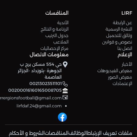
LIRF
المنافسات
عن الرابطة
الأندية
النشرة الرسمية
الرزنامة و النتائج
وثائق للتحميل
جدول الترتيب
نصوص و قوانين
الملاعب
اتصل بنا
مركز الإحصائيات
الإعلام
معلومات الاتصال
الأخبار
حي 554 مسكن برج ب
معرض الفيديوهات
الجوهرة -بلوزداد -الجزائر
معرض الصور
العاصمة
الإعتمادات
00213023511101
00200016160165008705
errergionsfootball@gmail.com
lirfdaf.24@gmail.com
ملفات تعريف الإرتباط
الوظائف
المناقصات
الشروط و الأحكام