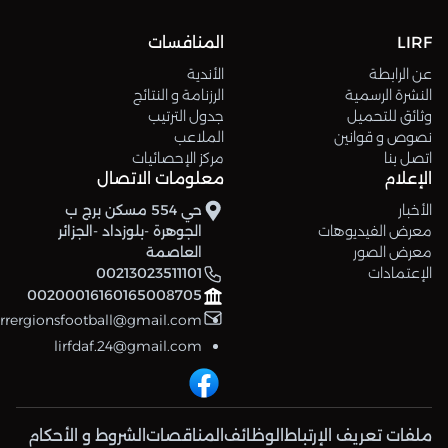
LIRF
المنافسات
عن الرابطة
الأندية
النشرة الرسمية
الرزنامة و النتائج
وثائق للتحميل
جدول الترتيب
نصوص و قوانين
الملاعب
اتصل بنا
مركز الإحصائيات
الإعلام
معلومات الاتصال
الأخبار
حي 554 مسكن برج ب
معرض الفيديوهات
الجوهرة -بلوزداد -الجزائر
معرض الصور
العاصمة
الإعتمادات
00213023511101
00200016160165008705
errergionsfootball@gmail.com
lirfdaf.24@gmail.com
ملفات تعريف الإرتباط
الوظائف
المناقصات
الشروط و الأحكام