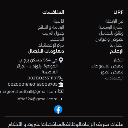
LIRF
المنافسات
عن الرابطة
الأندية
النشرة الرسمية
الرزنامة و النتائج
وثائق للتحميل
جدول الترتيب
نصوص و قوانين
الملاعب
اتصل بنا
مركز الإحصائيات
الإعلام
معلومات الاتصال
الأخبار
حي 554 مسكن برج ب
معرض الفيديوهات
الجوهرة -بلوزداد -الجزائر
معرض الصور
العاصمة
الإعتمادات
00213023511101
00200016160165008705
errergionsfootball@gmail.com
lirfdaf.24@gmail.com
ملفات تعريف الإرتباط
الوظائف
المناقصات
الشروط و الأحكام