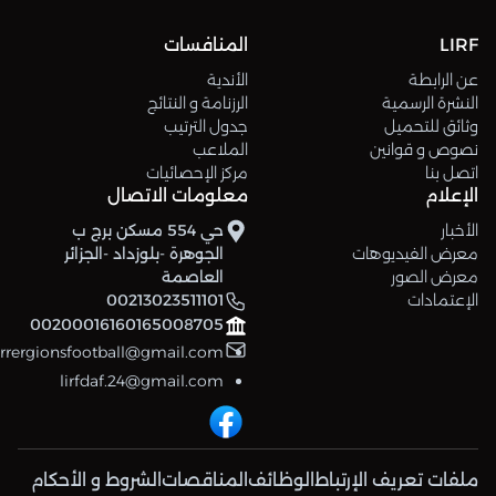
LIRF
المنافسات
عن الرابطة
الأندية
النشرة الرسمية
الرزنامة و النتائج
وثائق للتحميل
جدول الترتيب
نصوص و قوانين
الملاعب
اتصل بنا
مركز الإحصائيات
الإعلام
معلومات الاتصال
الأخبار
حي 554 مسكن برج ب
معرض الفيديوهات
الجوهرة -بلوزداد -الجزائر
معرض الصور
العاصمة
الإعتمادات
00213023511101
00200016160165008705
errergionsfootball@gmail.com
lirfdaf.24@gmail.com
ملفات تعريف الإرتباط
الوظائف
المناقصات
الشروط و الأحكام