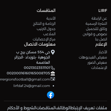
LIRF
المنافسات
عن الرابطة
الأندية
النشرة الرسمية
الرزنامة و النتائج
وثائق للتحميل
جدول الترتيب
نصوص و قوانين
الملاعب
اتصل بنا
مركز الإحصائيات
الإعلام
معلومات الاتصال
الأخبار
حي 554 مسكن برج ب
معرض الفيديوهات
الجوهرة -بلوزداد -الجزائر
معرض الصور
العاصمة
الإعتمادات
00213023511101
00200016160165008705
errergionsfootball@gmail.com
lirfdaf.24@gmail.com
ملفات تعريف الإرتباط
الوظائف
المناقصات
الشروط و الأحكام