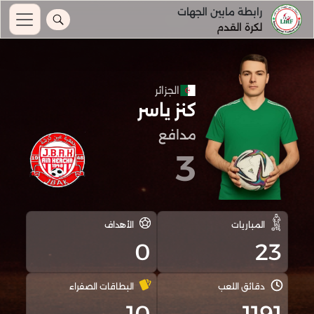
رابطة مابين الجهات
لكرة القدم
الجزائر
كنز ياسر
مدافع
3
المباريات
الأهداف
0
23
دقائق اللعب
البطاقات الصفراء
10
1191