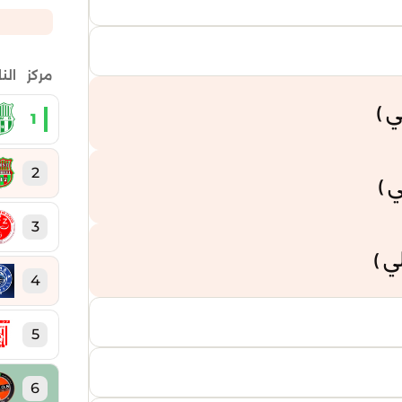
مركز
الن
 )
1
2
 )
3
ي )
4
5
6