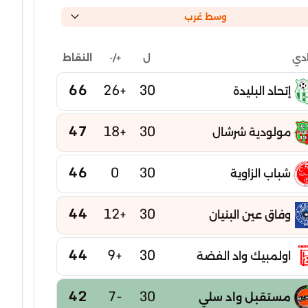
وسط غرب
ل
+/-
النقاط
ادي
66
+26
30
إتحاد البليدة
47
+18
30
مولودية شرشال
46
0
30
شباب الزاوية
44
+12
30
وفاق عين البنيان
44
+9
30
اولمبيك واد الفضة
42
-7
30
مستقبل واد سلي