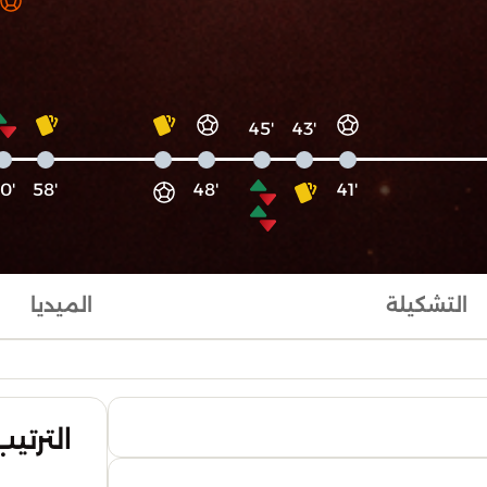
'45
'43
'60
'58
'48
'41
التشكيلة
الميديا
الترتيب