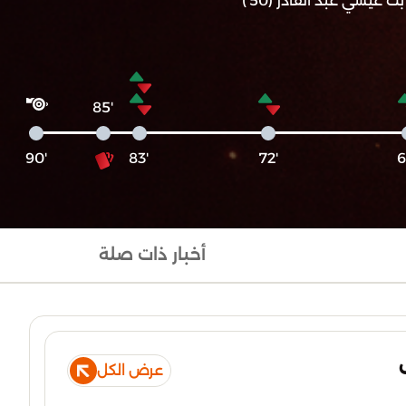
بت عيسي عبد القادر (50')
'85
'90
'83
'72
أخبار ذات صلة
عرض الكل