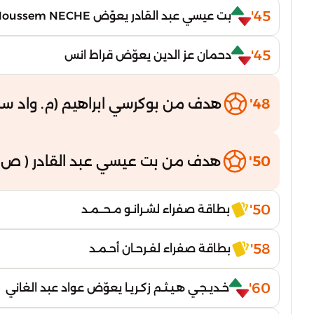
45'
بت عيسي عبد القادر يعوّض Houssem NECHE
45'
دحمان عز الدين يعوّض قراط انس
48'
هدف من بوكرسي ابراهيم (م. واد سل
50'
هدف من بت عيسي عبد القادر ( ص.
50'
بطاقة صفراء لشـرانـو مـحــمـد
58'
بطاقة صفراء لفـرحـان أحـمـد
60'
خـديـجـي هـيـثـم زكـريـا يعوّض عواد عبد الغاني