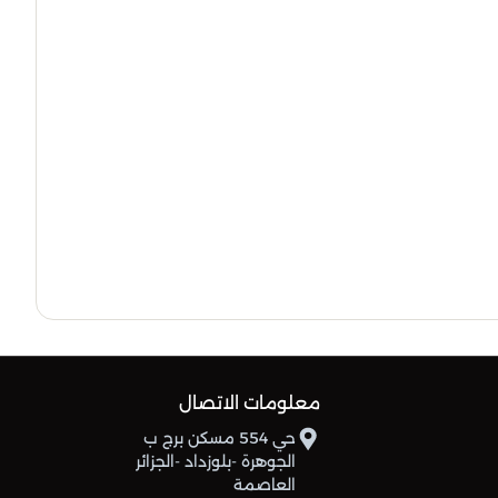
38
-5
30
رائد امل عين الدفلى
29
-8
30
وداد أدبي بوفاريك
25
-26
30
اولمبي المدية
معلومات الاتصال
حي 554 مسكن برج ب
الجوهرة -بلوزداد -الجزائر
العاصمة