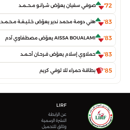
72'
صوفي سفيان يعوّض شـرانـو مـحــمـد
83'
هني دومة محمد ندير يعوّض خـلـيـفـة مـحـمـدي 
83'
AISSA BOUALAMI يعوّض مصطفاوي آدم
83'
حملاوي إسلام يعوّض فـرحـان أحـمـد
85'
بطاقة حمراء للا لوفي كريم
LIRF
عن الرابطة
النشرة الرسمية
وثائق للتحميل