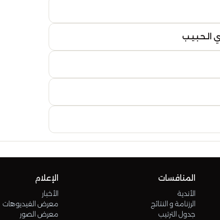
14
الـحـبـيـب
15
16
المنافسات
الإعلام
الأندية
الأخبار
الرزنامة و النتائج
معرض الفيديوهات
جدول الترتيب
معرض الصور