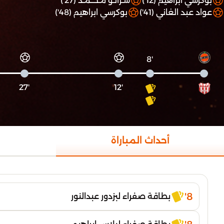
بوكرسي ابراهيم (12')
شـرانـو مـحــمـد (27')
عواد عبد الغاني (41')
بوكرسي ابراهيم (48')
'8
'27
'12
أحداث المباراة
8'
بطاقة صفراء لبزدور عبدالنور