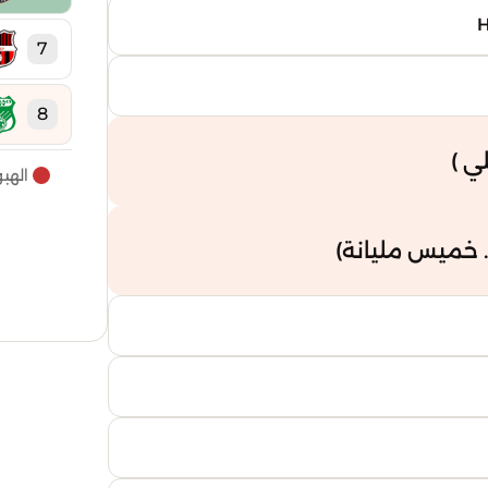
7
8
ي )
الهب
9
10
 خميس مليانة)
11
12
13