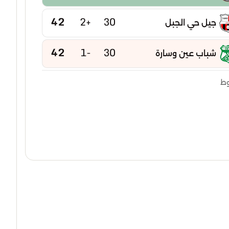
42
+2
30
جيل حي الجبل
42
-1
30
شباب عين وسارة
41
-1
30
وط
وداد تيسمسيلت
41
-5
30
أكاديمية المدية
41
-5
30
وداد مفتاح
40
-11
30
صفاء خميس مليانة
38
+2
30
شباب بني تامو