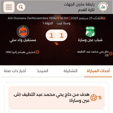
رابطة مابين الجهات
لكرة القدم
الثلاثاء 23 سبتمبر 2025
16:00
Ain Oussara (1erNovembre 1954)
وسط غرب
الجولة 1
1
1
شباب عين وسارة
مستقبل واد سلي
حاج يحي محمد عبد اللطيف
خـديـجـي هـيـثـم زكـريـا (65')
(5')
أحداث المباراة
التشكيلة
الميديا
أخبار ذات صلة
هدف من حاج يحي محمد عبد اللطيف (ش.
5'
عين وسارة)