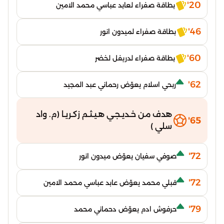
20'
بطاقة صفراء لعابد عباسي محمد الامين
46'
بطاقة صفراء لميدون انور
60'
بطاقة صفراء لدريفل لخضر
62'
ربحي اسلام يعوّض رحماني عبد المجيد
هدف من خـديـجـي هـيـثـم زكـريـا (م. واد
65'
سلي )
72'
صوفي سفيان يعوّض ميدون انور
72'
قبلي محمد يعوّض عابد عباسي محمد الامين
79'
حرفوش ادم يعوّض دحماني محمد