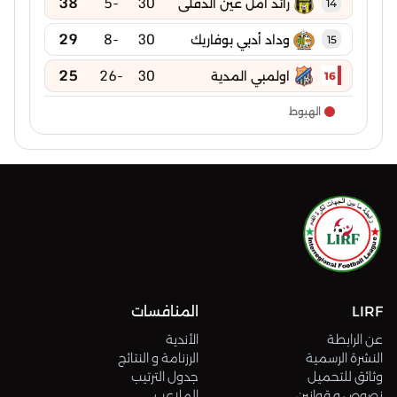
38
-5
30
رائد امل عين الدفلى
14
29
-8
30
وداد أدبي بوفاريك
15
25
-26
30
اولمبي المدية
16
الهبوط
LIRF
المنافسات
عن الرابطة
الأندية
النشرة الرسمية
الرزنامة و النتائج
وثائق للتحميل
جدول الترتيب
نصوص و قوانين
الملاعب