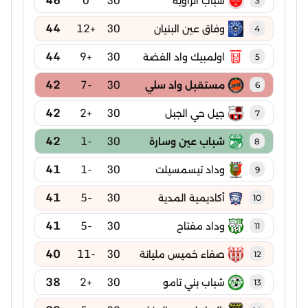
شباب الزاوية
3
44
+12
30
وفاق عين البنيان
4
44
+9
30
اولمبيك واد الفضة
5
42
-7
30
مستقبل واد سلي
6
42
+2
30
جيل حي الجبل
7
42
-1
30
شباب عين وسارة
8
41
-1
30
وداد تيسمسيلت
9
41
-5
30
أكاديمية المدية
10
41
-5
30
وداد مفتاح
11
40
-11
30
صفاء خميس مليانة
12
38
+2
30
شباب بني تامو
13