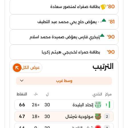
80'
بطاقة صفراء لمنصور سعادة
81'
- - يعوّض حاج يحي محمد عبد اللطيف
90'
زنيخري فارس يعوّض صميدة محمد اسلام
90'
بطاقة حمراء لخـديـجـي هـيـثـم زكـريـا
الترتيب
عرض الكل
وسط غرب
ل
+/-
النقاط
مركز
النادي
66
+26
30
إتحاد البليدة
1
47
+18
30
مولودية شرشال
2
46
0
30