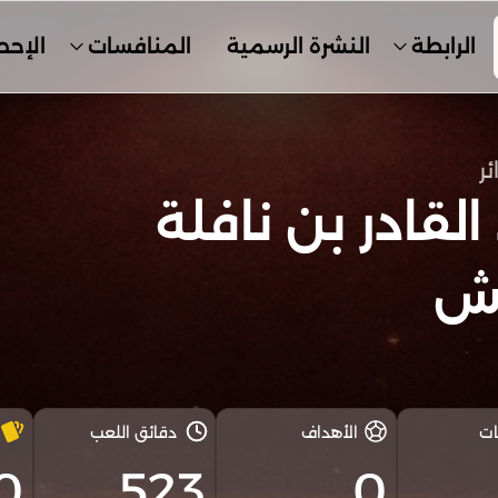
الرابطة
النشرة الرسمية
المنافسات
الإحص
ئر
القادر بن نافلة
ش
ات
الأهداف
دقائق اللعب
0
523
0