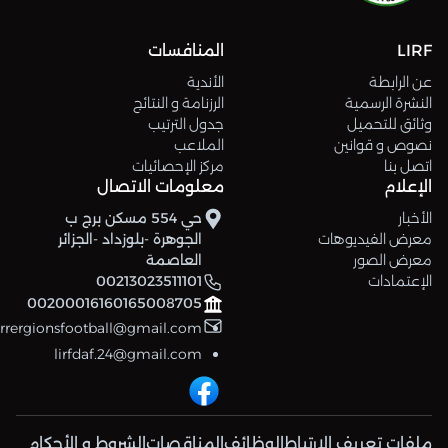
LIRF
المنافسات
عن الرابطة
الأندية
النشرة الرسمية
الرزنامة و النتائج
وثائق للتحميل
جدول الترتيب
نصوص و قوانين
الملاعب
اتصل بنا
مركز الإحصائيات
الإعلام
معلومات الاتصال
الأخبار
حي 554 مسكن برج ب
معرض الفيديوهات
الجوهرة -بلوزداد -الجزائر
معرض الصور
العاصمة
الإعتمادات
00213023511101
00200016160165008705
errergionsfootball@gmail.com
lirfdaf.24@gmail.com
ملفات تعريف الإرتباط
الوظائف
المناقصات
الشروط و الأحكام