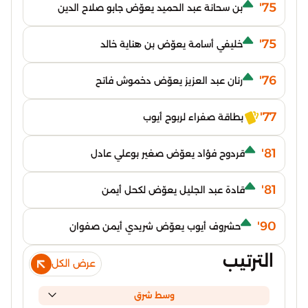
75'
بن سحانة عبد الحميد يعوّض جابو صلاح الدين
75'
خليفي أسامة يعوّض بن هناية خالد
76'
رنان عبد العزيز يعوّض دخموش فاتح
77'
بطاقة صفراء لربوح أيوب
81'
قردوح فؤاد يعوّض صغير بوعلي عادل
81'
قادة عبد الجليل يعوّض لكحل أيمن
90'
حشروف أيوب يعوّض شريدي أيمن صفوان
الترتيب
عرض الكل
وسط شرق