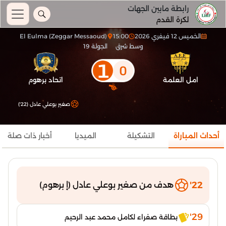
رابطة مابين الجهات
لكرة القدم
الخميس 12 فيفري 2026
15:00
El Eulma (Zeggar Messaoud)
وسط شرق
الجولة 19
1
0
امل العلمة
اتحاد برهوم
صغير بوعلي عادل (22')
أحداث المباراة
التشكيلة
الميديا
أخبار ذات صلة
22'
هدف من صغير بوعلي عادل (إ برهوم)
29'
بطاقة صفراء لكامل محمد عبد الرحيم