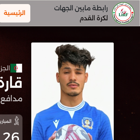
رابطة مابين الجهات
الرئيسية
لكرة القدم
الجزا
قارة
مدافع
المباري
26