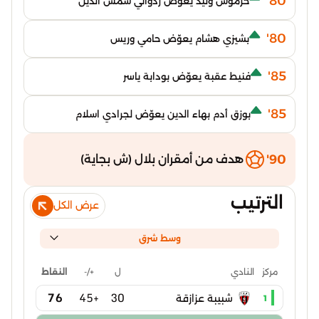
80'
خرموش وليد يعوّض ردواني شمس الدين
80'
بشيزي هشام يعوّض حامي وريس
85'
فنيط عقبة يعوّض بودابة ياسر
85'
بوزق أدم بهاء الدين يعوّض لجرادي اسلام
90'
هدف من أمقران بلال (ش بجاية)
الترتيب
عرض الكل
وسط شرق
ل
+/-
النقاط
مركز
النادي
76
+45
30
شبيبة عزازقة
1