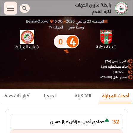
رابطة مابين الجهات
لكرة القدم
الجمعة 23 جانفي 2026
15:00
Bejaia(Opow)
وسط شرق
الجولة 17
4
0
شبيبة بجاية
شباب الميلية
حامي وريس (34')
ساكر عبدالحليم (39')
- - (45'+01)
أمقران بلال (90'+02)
أحداث المباراة
التشكيلة
الميديا
أخبار ذات صلة
32'
حمادي أمين يعوّض غراز حسين