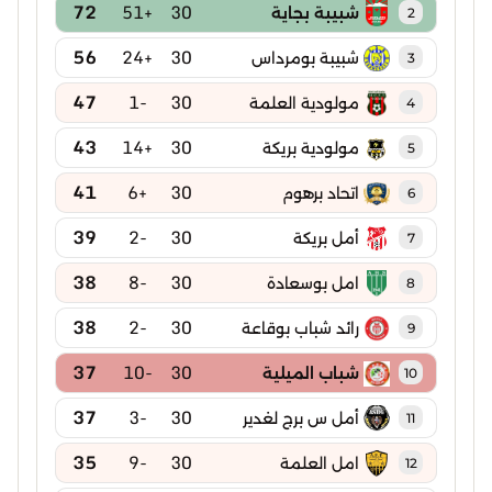
72
+51
30
شبيبة بجاية
2
56
+24
30
شبيبة بومرداس
3
47
-1
30
مولودية العلمة
4
43
+14
30
مولودية بريكة
5
41
+6
30
اتحاد برهوم
6
39
-2
30
أمل بريكة
7
38
-8
30
امل بوسعادة
8
38
-2
30
رائد شباب بوقاعة
9
37
-10
30
شباب الميلية
10
37
-3
30
أمل س برج لغدير
11
35
-9
30
امل العلمة
12