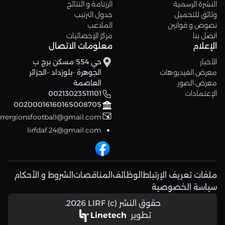
النشرة الرسمية
الرزنامة و النتائج
وثائق للتحميل
جدول الترتيب
نصوص و قوانين
الملاعب
اتصل بنا
مركز الإحصائيات
الإعلام
معلومات الاتصال
الأخبار
حي 554 مسكن برج ب
معرض الفيديوهات
الجوهرة -بلوزداد -الجزائر
معرض الصور
العاصمة
الإعتمادات
00213023511101
00200016160165008705
errergionsfootball@gmail.com
lirfdaf.24@gmail.com
ملفات تعريف الإرتباط
الوظائف
المناقصات
الشروط و الأحكام
سياسة الخصوصية
حقوق النشر (c) 2026 LIRF.
تطوير
Linetech