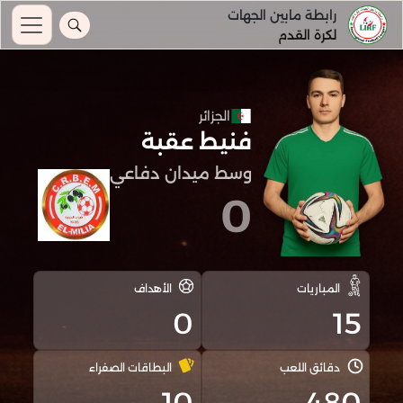
رابطة مابين الجهات
لكرة القدم
الجزائر
فنيط عقبة
وسط ميدان دفاعي
0
المباريات
الأهداف
0
15
دقائق اللعب
البطاقات الصفراء
10
480