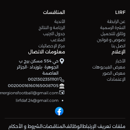
LIRF
المنافسات
عن الرابطة
الأندية
النشرة الرسمية
الرزنامة و النتائج
وثائق للتحميل
جدول الترتيب
نصوص و قوانين
الملاعب
اتصل بنا
مركز الإحصائيات
الإعلام
معلومات الاتصال
الأخبار
حي 554 مسكن برج ب
معرض الفيديوهات
الجوهرة -بلوزداد -الجزائر
معرض الصور
العاصمة
الإعتمادات
00213023511101
00200016160165008705
errergionsfootball@gmail.com
lirfdaf.24@gmail.com
ملفات تعريف الإرتباط
الوظائف
المناقصات
الشروط و الأحكام