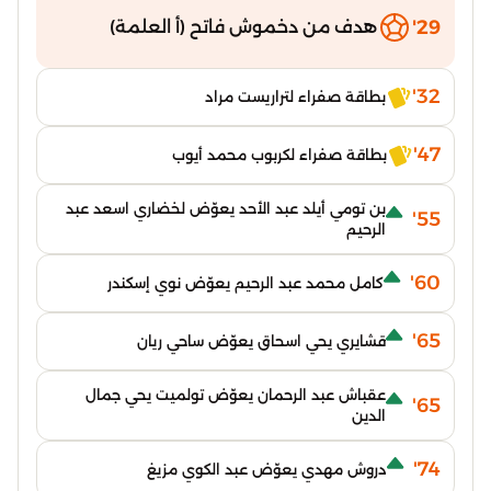
29'
هدف من دخموش فاتح (أ العلمة)
32'
بطاقة صفراء لتراريست مراد
47'
بطاقة صفراء لكربوب محمد أيوب
بن تومي أيلد عبد الأحد يعوّض لخضاري اسعد عبد
55'
الرحيم
60'
كامل محمد عبد الرحيم يعوّض نوي إسكندر
65'
قشايري يحي اسحاق يعوّض ساحي ريان
عقباش عبد الرحمان يعوّض تولميت يحي جمال
65'
الدين
74'
دروش مهدي يعوّض عبد الكوي مزيغ