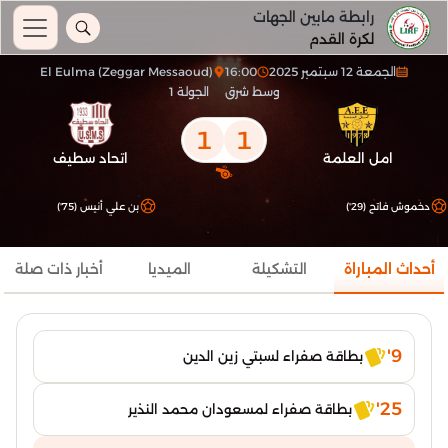
رابطة مابين الجهات
لكرة القدم
الجمعة 12 سبتمبر 2025
16:00
El Eulma (Zeggar Messaoud)
وسط شرق
الجولة 1
1
1
امل العلمة
اتحاد سطيف
دخموش فاتح (29')
بن علي أنيس (75')
أحداث المباراة
التشكيلة
الميديا
أخبار ذات صلة
9'
بطاقة صفراء لسبتي زين الدين
25'
بطاقة صفراء لمسعودان محمد النذير