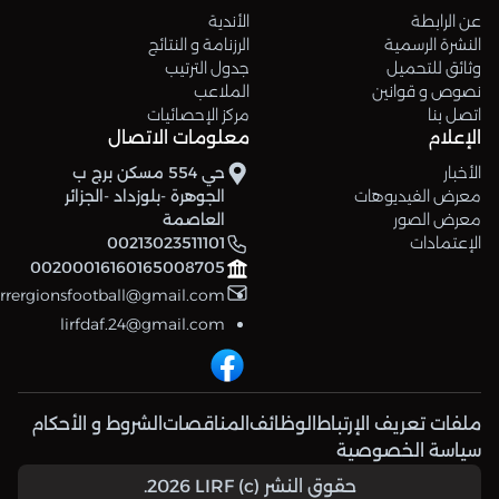
عن الرابطة
الأندية
النشرة الرسمية
الرزنامة و النتائج
وثائق للتحميل
جدول الترتيب
نصوص و قوانين
الملاعب
اتصل بنا
مركز الإحصائيات
الإعلام
معلومات الاتصال
الأخبار
حي 554 مسكن برج ب
معرض الفيديوهات
الجوهرة -بلوزداد -الجزائر
معرض الصور
العاصمة
الإعتمادات
00213023511101
00200016160165008705
errergionsfootball@gmail.com
lirfdaf.24@gmail.com
ملفات تعريف الإرتباط
الوظائف
المناقصات
الشروط و الأحكام
سياسة الخصوصية
حقوق النشر (c) 2026 LIRF.