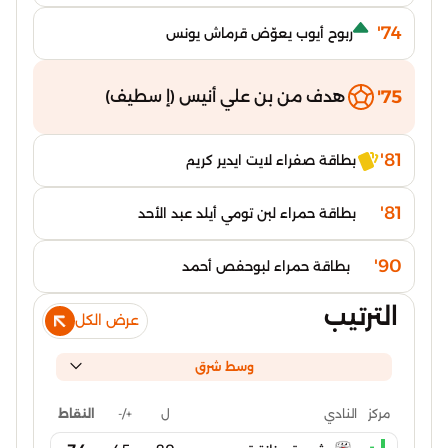
74'
ربوح أيوب يعوّض قرماش يونس
75'
هدف من بن علي أنيس (إ سطيف)
81'
بطاقة صفراء لايت ايدير كريم
81'
بطاقة حمراء لبن تومي أيلد عبد الأحد
90'
بطاقة حمراء لبوحفص أحمد
الترتيب
عرض الكل
وسط شرق
ل
+/-
النقاط
مركز
النادي