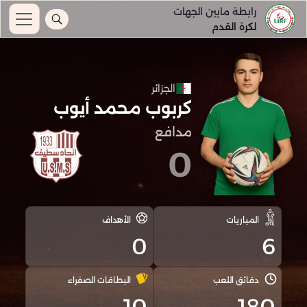
رابطة مابين الجهات
لكرة القدم
الجزائر
كربوب محمد أيوب
مدافع
0
المباريات
الأهداف
0
6
دقائق اللعب
البطاقات الصفراء
10
180