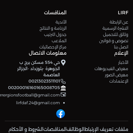
LIRF
المنافسات
عن الرابطة
الأندية
النشرة الرسمية
الرزنامة و النتائج
وثائق للتحميل
جدول الترتيب
نصوص و قوانين
الملاعب
اتصل بنا
مركز الإحصائيات
الإعلام
معلومات الاتصال
الأخبار
حي 554 مسكن برج ب
معرض الفيديوهات
الجوهرة -بلوزداد -الجزائر
معرض الصور
العاصمة
الإعتمادات
00213023511101
00200016160165008705
errergionsfootball@gmail.com
lirfdaf.24@gmail.com
ملفات تعريف الإرتباط
الوظائف
المناقصات
الشروط و الأحكام