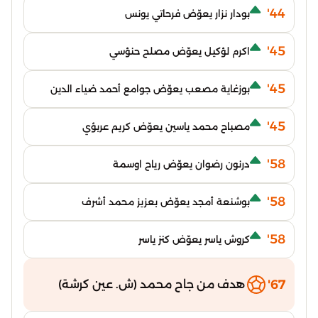
44'
بودار نزار يعوّض فرحاتي يونس
45'
اكرم لؤكيل يعوّض مصلح حنؤسي
45'
بوزغاية مصعب يعوّض جوامع أحمد ضياء الدين
45'
مصباح محمد ياسين يعوّض كريم عربؤي
58'
درنون رضوان يعوّض رياح اوسمة
58'
بوشنعة أمجد يعوّض بعزيز محمد أشرف
58'
كروش ياسر يعوّض كنز ياسر
67'
هدف من جاح محمد (ش. عين كرشة)