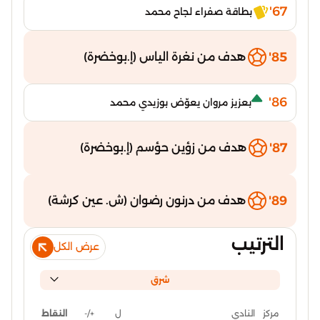
67'
بطاقة صفراء لجاح محمد
85'
هدف من نغرة الياس (إ.بوخضرة)
86'
بعزيز مروان يعوّض بوزيدي محمد
87'
هدف من زؤين حؤسم (إ.بوخضرة)
89'
هدف من درنون رضوان (ش. عين كرشة)
الترتيب
عرض الكل
شرق
ل
+/-
النقاط
مركز
النادي