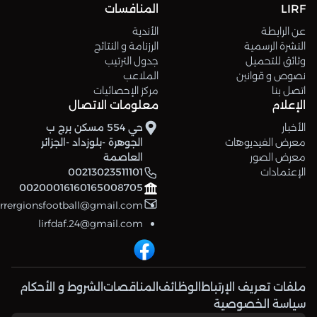
LIRF
المنافسات
عن الرابطة
الأندية
النشرة الرسمية
الرزنامة و النتائج
وثائق للتحميل
جدول الترتيب
نصوص و قوانين
الملاعب
اتصل بنا
مركز الإحصائيات
الإعلام
معلومات الاتصال
الأخبار
حي 554 مسكن برج ب
معرض الفيديوهات
الجوهرة -بلوزداد -الجزائر
معرض الصور
العاصمة
الإعتمادات
00213023511101
00200016160165008705
errergionsfootball@gmail.com
lirfdaf.24@gmail.com
ملفات تعريف الإرتباط
الوظائف
المناقصات
الشروط و الأحكام
سياسة الخصوصية