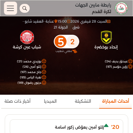
رابطة مابين الجهات
لكرة القدم
السبت 28 فيفري 2026
15:00
عنابة -العقيد شابو -
شرق
الجولة 21
5
2
إتحاد بوخضرة
شباب عين كرشة
مغني شعيب
عبدنؤر بديف (24')
بوزيدي محمد (21')
زؤين حؤسم (87')
زللو أمين (26')
جاح محمد (67')
نغرة الياس (85')
درنون رضوان (89')
أحداث المباراة
التشكيلة
الميديا
أخبار ذات صلة
20'
زللو أمين يعوّض زكور اسامة