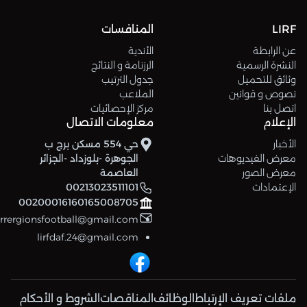
LIRF
المنافسات
عن الرابطة
الأندية
النشرة الرسمية
الرزنامة و النتائج
وثائق للتحميل
جدول الترتيب
نصوص و قوانين
الملاعب
اتصل بنا
مركز الإحصائيات
الإعلام
معلومات الاتصال
الأخبار
حي 554 مسكن برج ب
معرض الفيديوهات
الجوهرة -بلوزداد -الجزائر
معرض الصور
العاصمة
الإعتمادات
00213023511101
00200016160165008705
errergionsfootball@gmail.com
lirfdaf.24@gmail.com
ملفات تعريف الإرتباط
الوظائف
المناقصات
الشروط و الأحكام