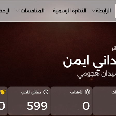
الرابطة
النشرة الرسمية
المنافسات
الإحص
ئر
2
اني ايمن
يدان هجومي
ات
الأهداف
دقائق اللعب
0
599
0