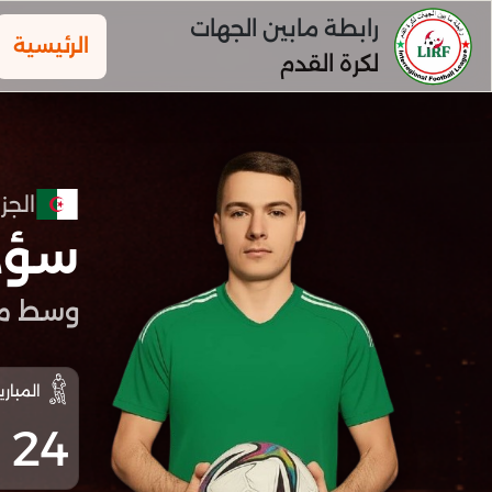
رابطة مابين الجهات
الرئيسية
لكرة القدم
الجزا
سؤد
وسط م
المباري
24