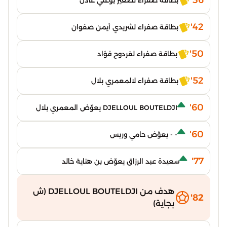
36'
بطاقة صفراء لصغير بوعلي عادل
42'
بطاقة صفراء لشريدي أيمن صفوان
50'
بطاقة صفراء لقردوح فؤاد
52'
بطاقة صفراء لالمعمري بلال
60'
DJELLOUL BOUTELDJI يعوّض المعمري بلال
60'
- - يعوّض حامي وريس
77'
سعيدة عبد الرزاق يعوّض بن هناية خالد
هدف من DJELLOUL BOUTELDJI (ش
82'
بجاية)