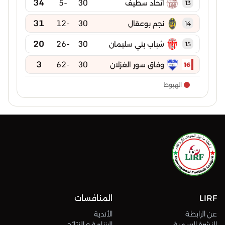
34
-5
30
اتحاد سطيف
13
31
-12
30
نجم بوعقال
14
20
-26
30
شباب بني سليمان
15
3
-62
30
وفاق سور الغزلان
16
الهبوط
LIRF
المنافسات
عن الرابطة
الأندية
النشرة الرسمية
الرزنامة و النتائج