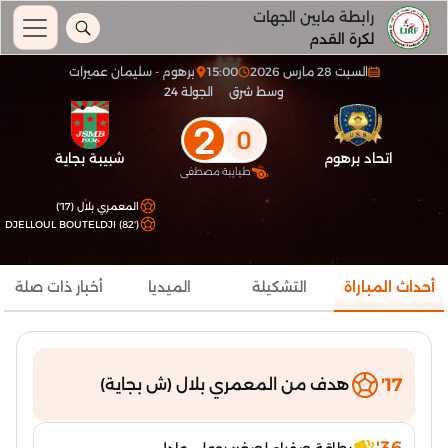
رابطة مابين الجهات
لكرة القدم
السبت 28 مارس 2026
15:00
برهوم - سليمان عميرات
وسط شرق
الجولة 24
2
0
اتحاد برهوم
شبيبة بجاية
طيايبة مصطفى
المعمري بلال (17')
DJELLOUL BOUTELDJI (82')
أحداث المباراة
التشكيلة
الميديا
أخبار ذات صلة
17'
هدف من المعمري بلال (ش بجاية)