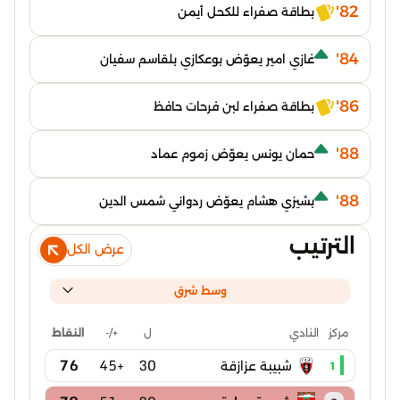
82'
بطاقة صفراء للكحل أيمن
84'
غازي امير يعوّض بوعكازي بلقاسم سفيان
86'
بطاقة صفراء لبن فرحات حافظ
88'
حمان يونس يعوّض زموم عماد
88'
بشيزي هشام يعوّض ردواني شمس الدين
الترتيب
عرض الكل
وسط شرق
ل
+/-
النقاط
مركز
النادي
76
+45
30
شبيبة عزازقة
1