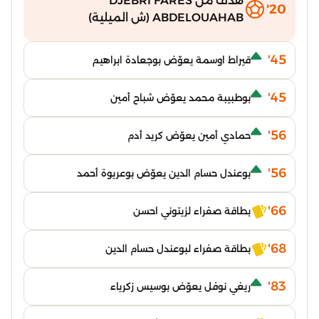
هدف من DJEBRI FARES
20'
ABDELOUAHAB (ش الميلية)
45'
قيراط اوسمة يعوّض بوجعادة ابراهيم
45'
بوطبيبة محمد يعوّض شباح أمين
56'
حمادي أمين يعوّض كريد أدم
56'
بوعندل حسام الدين يعوّض بوعريوة أحمد
66'
بطاقة صفراء لزيتوني احسن
68'
بطاقة صفراء لبوعندل حسام الدين
83'
ريغي نوفل يعوّض بوسيس زكرياء