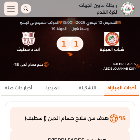
رابطة مابين الجهات
لكرة القدم
الخميس 12 فيفري 2026
15:00
المركب سعيدوني البشير
وسط شرق
الجولة 19
1
1
شباب الميلية
اتحاد سطيف
DJEBRI FARES
ملاح حسام الدين (15')
ABDELOUAHAB (20')
أحداث المباراة
التشكيلة
الميديا
أخبار ذات صلة
15'
هدف من ملاح حسام الدين (إ سطيف)