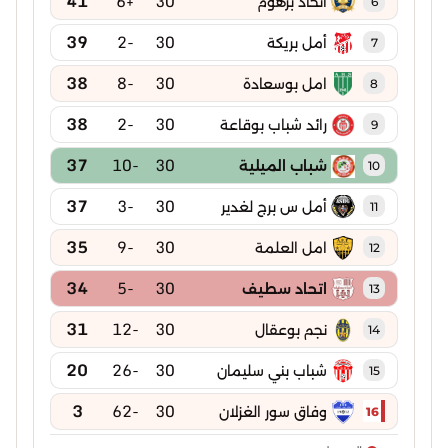
41
+6
30
اتحاد برهوم
6
39
-2
30
أمل بريكة
7
38
-8
30
امل بوسعادة
8
38
-2
30
رائد شباب بوقاعة
9
37
-10
30
شباب الميلية
10
37
-3
30
أمل س برج لغدير
11
35
-9
30
امل العلمة
12
34
-5
30
اتحاد سطيف
13
31
-12
30
نجم بوعقال
14
20
-26
30
شباب بني سليمان
15
3
-62
30
وفاق سور الغزلان
16