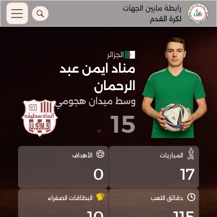
رابطة مابين الجهات
لكرة القدم
الجزائر
مناد ايمن عبد
الرحمان
وسط ميدان هجومي
15
المباريات
الأهداف
0
17
دقائق اللعب
البطاقات الصفراء
10
115