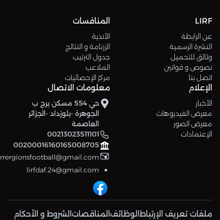
LIRF
المنافسات
عن الرابطة
الأندية
النشرة الرسمية
الرزنامة و النتائج
وثائق للتحميل
جدول الترتيب
نصوص و قوانين
الملاعب
اتصل بنا
مركز الإحصائيات
الإعلام
معلومات الاتصال
الأخبار
حي 554 مسكن برج ب
معرض الفيديوهات
الجوهرة -بلوزداد -الجزائر
معرض الصور
العاصمة
الإعتمادات
00213023511101
00200016160165008705
errergionsfootball@gmail.com
lirfdaf.24@gmail.com
ملفات تعريف الإرتباط
الوظائف
المناقصات
الشروط و الأحكام