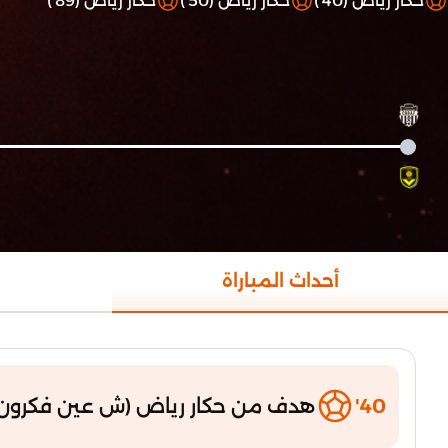
حكار رياض (40')
حكار رياض (50')
حكار رياض (89')
أحداث المباراة
40'
هدف من حكار رياض (ش عين فكرون 