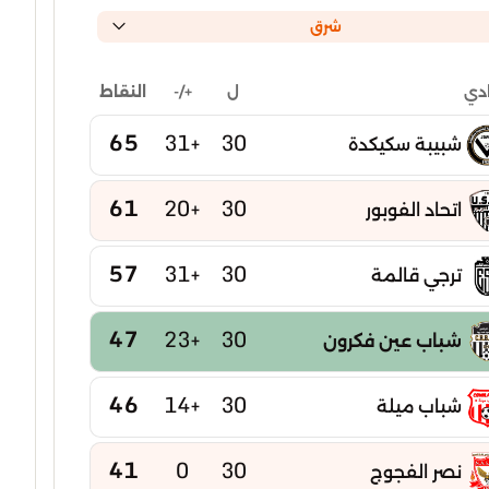
شرق
ل
+/-
النقاط
ادي
65
+31
30
شبيبة سكيكدة
61
+20
30
اتحاد الفوبور
57
+31
30
ترجي قالمة
47
+23
30
شباب عين فكرون
46
+14
30
شباب ميلة
41
0
30
نصر الفجوج