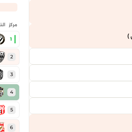
مركز
الن
)
1
2
3
4
5
6