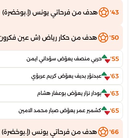
43'
هدف من فرحاتي يونس (إ.بوخضرة)
50'
هدف من حكار رياض (ش عين فكرون 
55'
حربي منصف يعوّض سؤداني ايمن
63'
عبدنؤر بديف يعوّض كريم عربؤي
63'
بودار نزار يعوّض بوعفار هشام
65'
كشمير عمر يعوّض صبار محمد الامين
66'
هدف من فرحاتي يونس (إ.بوخضرة)