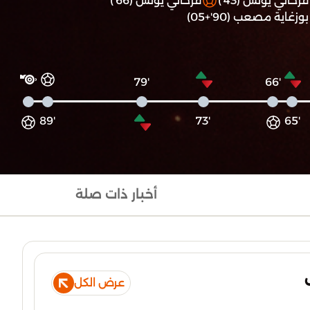
فرحاتي يونس (43')
فرحاتي يونس (66')
بوزغاية مصعب (90'+05)
'79
'66
'89
'73
'65
أخبار ذات صلة
عرض الكل