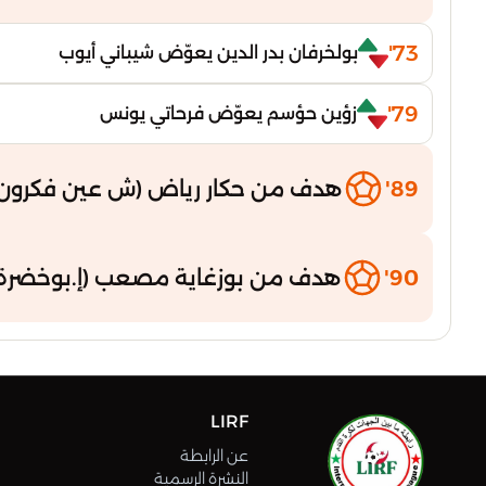
73'
بولخرفان بدر الدين يعوّض شيباني أيوب
79'
زؤين حؤسم يعوّض فرحاتي يونس
89'
هدف من حكار رياض (ش عين فكرون 
90'
هدف من بوزغاية مصعب (إ.بوخضرة
LIRF
عن الرابطة
النشرة الرسمية