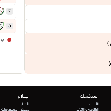
7
8
الهب
9
)
10
)
11
12
المنافسات
الإعلام
13
الأندية
الأخبار
الرزنامة و النتائج
معرض الفيديوهات