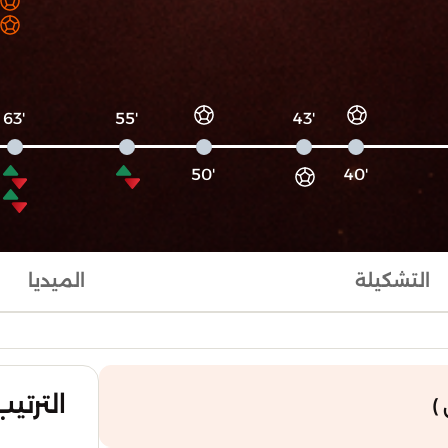
'63
'55
'43
'50
'40
التشكيلة
الميديا
الترتيب
)