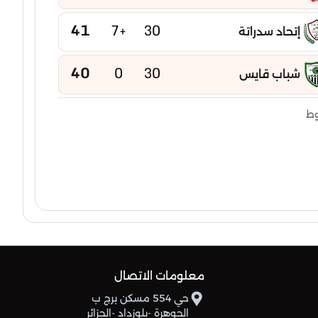
41
+7
30
إتحاد سدراتة
40
0
30
شباب قايس
40
-2
30
وط
إتحاد بوخضرة
39
-5
30
امل عين مليلة
38
-2
30
شباب عين كرشة
38
-15
30
شباب عين ياقوت
معلومات الاتصال
37
-6
30
نجم تازوقاغت
حي 554 مسكن برج ب
الجوهرة -بلوزداد -الجزائر