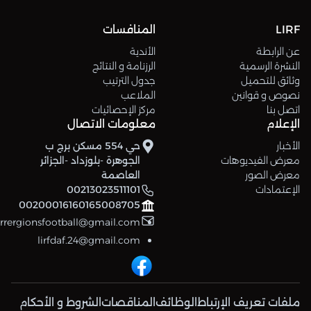
LIRF
المنافسات
عن الرابطة
الأندية
النشرة الرسمية
الرزنامة و النتائج
وثائق للتحميل
جدول الترتيب
نصوص و قوانين
الملاعب
اتصل بنا
مركز الإحصائيات
الإعلام
معلومات الاتصال
الأخبار
حي 554 مسكن برج ب
معرض الفيديوهات
الجوهرة -بلوزداد -الجزائر
معرض الصور
العاصمة
الإعتمادات
00213023511101
00200016160165008705
errergionsfootball@gmail.com
lirfdaf.24@gmail.com
ملفات تعريف الإرتباط
الوظائف
المناقصات
الشروط و الأحكام