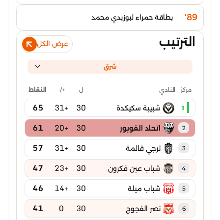
89'
بطاقة حمراء لبوزيدي محمد
الترتيب
عرض الكل
شرق
ل
+/-
النقاط
مركز
النادي
65
+31
30
شبيبة سكيكدة
1
61
+20
30
اتحاد الفوبور
2
57
+31
30
ترجي قالمة
3
47
+23
30
شباب عين فكرون
4
46
+14
30
شباب ميلة
5
41
0
30
نصر الفجوج
6