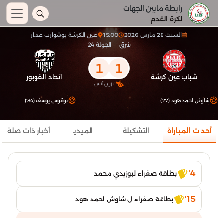
رابطة مابين الجهات
لكرة القدم
السبت 28 مارس 2026
15:00
عين الكرشة بوشوارب عمار
شرق
الجولة 24
1
1
شباب عين كرشة
اتحاد الفوبور
عزرين أنس
شاوش احمد هود (27')
بوقوس يوسف (84')
أحداث المباراة
التشكيلة
الميديا
أخبار ذات صلة
4'
بطاقة صفراء لبوزيدي محمد
15'
بطاقة صفراء ل شاوش احمد هود