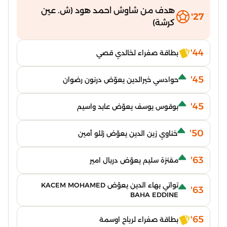
هدف من شاوش احمد هود (ش. عين
27'
كرشة)
44'
بطاقة صفراء لخالدي قصي
45'
حوادسي خيرالدين يعوّض درنون رضوان
45'
بوقوس يوسف يعوّض عابد واسيم
50'
خناوي زين الدين يعوّض زللو أمين
63'
مقنزة سليم يعوّض دربال امير
تواتي بهاء الدين يعوّض KACEM MOHAMED
63'
BAHA EDDINE
65'
بطاقة صفراء لرياح اوسمة