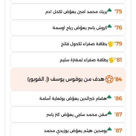
75'
بريك محمد امين يعوّض لكحل ادم
76'
كروش ياسر يعوّض رياح اوسمة
79'
بطاقة صفراء لكحول فاتح
81'
بطاقة صفراء لمقنزة سليم
84'
هدف من بوقوس يوسف (إ. الفوبور)
86'
هضام خيرالدين يعوّض بولعابة أسامة
87'
مقن محمد ساجي يعوّض كنز ياسر
87'
بومدين هيثم يعوّض بوزيدي محمد