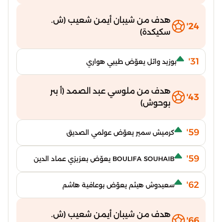
هدف من شيبان أيمن شعيب (ش.
24'
سكيكدة)
31'
بوزيد وائل يعوّض طيبي هواري
هدف من ملوسي عبد الصمد (أ بىر
43'
بوحوش)
59'
كرميش سمير يعوّض عولمي الصديق
59'
BOULIFA SOUHAIB يعوّض بعزيزي عماد الدين
62'
سعيدوش هيثم يعوّض بوعافية هاشم
هدف من شيبان أيمن شعيب (ش.
66'