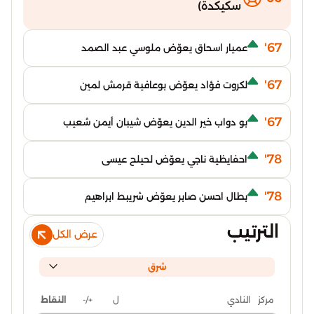
سكيكدة)
67'
عميار اسحاق يعوّض ملوسي عبد الصمد
67'
لكروت فؤاد يعوّض بوعافية قرمش لمين
67'
بو دواب خير الدين يعوّض شيبان أيمن شعيب
78'
احفايظية ناجي يعوّض لحيلح عيسى
78'
بطال احسن صابر يعوّض شريبط ابراهيم
الترتيب
عرض الكل
شرق
ل
+/-
النقاط
مركز
النادي