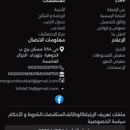
LIRF
المنافسات
عن الرابطة
الأندية
النشرة الرسمية
الرزنامة و النتائج
وثائق للتحميل
جدول الترتيب
نصوص و قوانين
الملاعب
اتصل بنا
مركز الإحصائيات
الإعلام
معلومات الاتصال
الأخبار
حي 554 مسكن برج ب
معرض الفيديوهات
الجوهرة -بلوزداد -الجزائر
معرض الصور
العاصمة
الإعتمادات
00213023511101
00200016160165008705
errergionsfootball@gmail.com
lirfdaf.24@gmail.com
ملفات تعريف الإرتباط
الوظائف
المناقصات
الشروط و الأحكام
سياسة الخصوصية