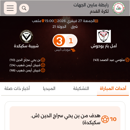
رابطة مابين الجهات
لكرة القدم
الجمعة 27 فيفري 2026
15:00
ملعب
شرق
الجولة 21
3
1
أمل بئر بوحوش
شبيبة سكيكدة
موجاب أنيس
ملوسي عبد الصمد (43')
بن يحي سراج الدين (10')
شيبان أيمن شعيب (24')
شيبان أيمن شعيب (66')
أحداث المباراة
التشكيلة
الميديا
أخبار ذات صلة
هدف من بن يحي سراج الدين (ش.
10'
سكيكدة)