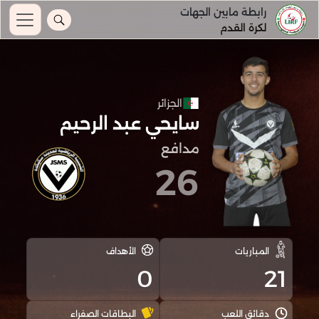
رابطة مابين الجهات
لكرة القدم
الجزائر
سايحي عبد الرحيم
مدافع
26
المباريات
الأهداف
0
21
دقائق اللعب
البطاقات الصفراء