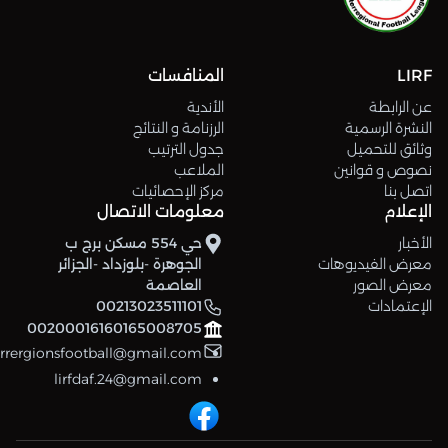
LIRF
المنافسات
عن الرابطة
الأندية
النشرة الرسمية
الرزنامة و النتائج
وثائق للتحميل
جدول الترتيب
نصوص و قوانين
الملاعب
اتصل بنا
مركز الإحصائيات
الإعلام
معلومات الاتصال
الأخبار
حي 554 مسكن برج ب
معرض الفيديوهات
الجوهرة -بلوزداد -الجزائر
معرض الصور
العاصمة
الإعتمادات
00213023511101
00200016160165008705
errergionsfootball@gmail.com
lirfdaf.24@gmail.com