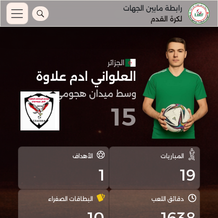
رابطة مابين الجهات
لكرة القدم
الجزائر
العلواني ادم علاوة
وسط ميدان هجومي
15
المباريات
الأهداف
1
19
دقائق اللعب
البطاقات الصفراء
10
1638