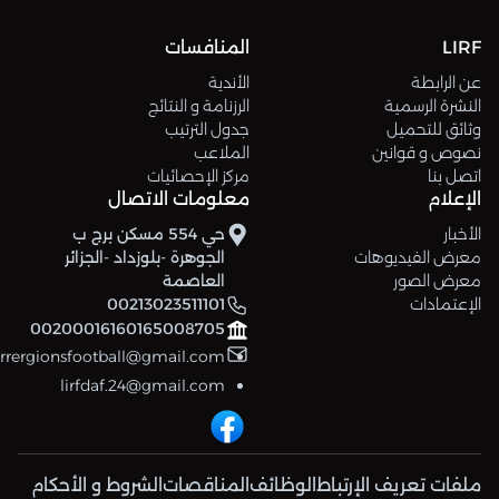
LIRF
المنافسات
عن الرابطة
الأندية
النشرة الرسمية
الرزنامة و النتائج
وثائق للتحميل
جدول الترتيب
نصوص و قوانين
الملاعب
اتصل بنا
مركز الإحصائيات
الإعلام
معلومات الاتصال
الأخبار
حي 554 مسكن برج ب
معرض الفيديوهات
الجوهرة -بلوزداد -الجزائر
معرض الصور
العاصمة
الإعتمادات
00213023511101
00200016160165008705
errergionsfootball@gmail.com
lirfdaf.24@gmail.com
ملفات تعريف الإرتباط
الوظائف
المناقصات
الشروط و الأحكام