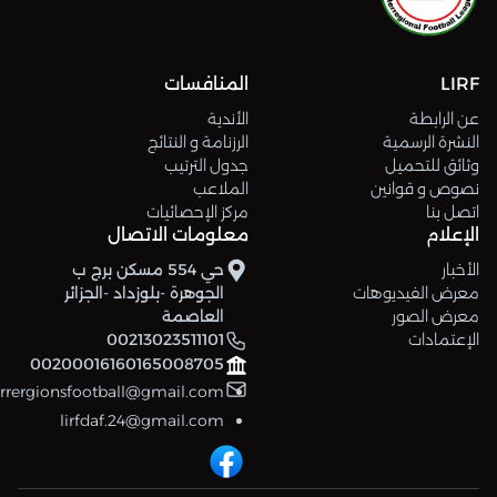
LIRF
المنافسات
عن الرابطة
الأندية
النشرة الرسمية
الرزنامة و النتائج
وثائق للتحميل
جدول الترتيب
نصوص و قوانين
الملاعب
اتصل بنا
مركز الإحصائيات
الإعلام
معلومات الاتصال
الأخبار
حي 554 مسكن برج ب
معرض الفيديوهات
الجوهرة -بلوزداد -الجزائر
معرض الصور
العاصمة
الإعتمادات
00213023511101
00200016160165008705
errergionsfootball@gmail.com
lirfdaf.24@gmail.com