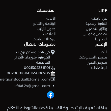
LIRF
المنافسات
عن الرابطة
الأندية
النشرة الرسمية
الرزنامة و النتائج
وثائق للتحميل
جدول الترتيب
نصوص و قوانين
الملاعب
اتصل بنا
مركز الإحصائيات
الإعلام
معلومات الاتصال
الأخبار
حي 554 مسكن برج ب
معرض الفيديوهات
الجوهرة -بلوزداد -الجزائر
معرض الصور
العاصمة
الإعتمادات
00213023511101
00200016160165008705
errergionsfootball@gmail.com
lirfdaf.24@gmail.com
ملفات تعريف الإرتباط
الوظائف
المناقصات
الشروط و الأحكام