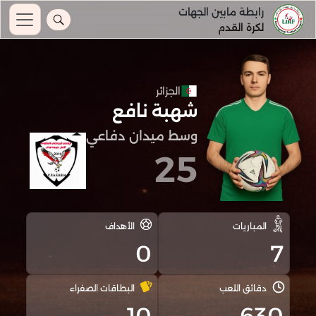
رابطة مابين الجهات
لكرة القدم
الجزائر
شهبة نافع
وسط ميدان دفاعي
25
المباريات
الأهداف
0
7
دقائق اللعب
البطاقات الصفراء
10
630