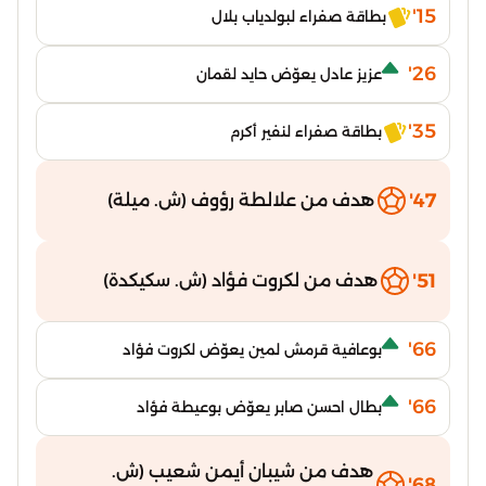
15'
بطاقة صفراء لبولدياب بلال
26'
عزيز عادل يعوّض حايد لقمان
35'
بطاقة صفراء لنفير أكرم
47'
هدف من علالطة رؤوف (ش. ميلة)
51'
هدف من لكروت فؤاد (ش. سكيكدة)
66'
بوعافية قرمش لمين يعوّض لكروت فؤاد
66'
بطال احسن صابر يعوّض بوعيطة فؤاد
هدف من شيبان أيمن شعيب (ش.
68'