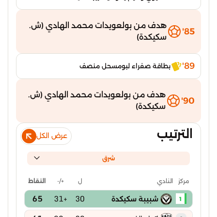
هدف من بولعويدات محمد الهادي (ش.
85'
سكيكدة)
89'
بطاقة صفراء لبومسحل منصف
هدف من بولعويدات محمد الهادي (ش.
90'
سكيكدة)
الترتيب
عرض الكل
شرق
ل
+/-
النقاط
مركز
النادي
65
+31
30
شبيبة سكيكدة
1