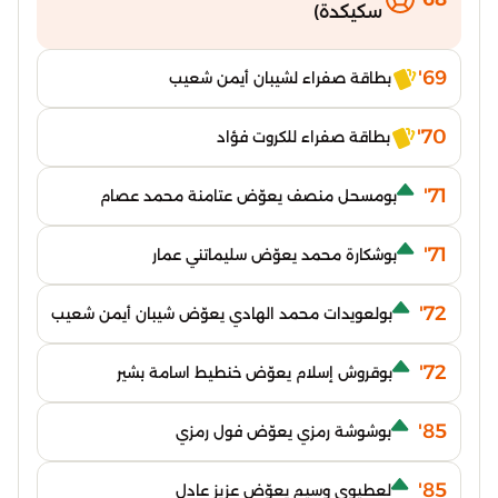
سكيكدة)
69'
بطاقة صفراء لشيبان أيمن شعيب
70'
بطاقة صفراء للكروت فؤاد
71'
بومسحل منصف يعوّض عتامنة محمد عصام
71'
بوشكارة محمد يعوّض سليماتني عمار
72'
بولعويدات محمد الهادي يعوّض شيبان أيمن شعيب
72'
بوقروش إسلام يعوّض خنطيط اسامة بشير
85'
بوشوشة رمزي يعوّض فول رمزي
85'
لعطيوي وسيم يعوّض عزيز عادل