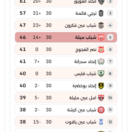
61
+20
30
اتحاد الفوبور
2
57
+31
30
ترجي قالمة
3
47
+23
30
شباب عين فكرون
4
46
+14
30
شباب ميلة
5
41
0
30
نصر الفجوج
6
41
+7
30
إتحاد سدراتة
7
40
0
30
شباب قايس
8
40
-2
30
إتحاد بوخضرة
9
39
-5
30
امل عين مليلة
10
38
-2
30
شباب عين كرشة
11
38
-15
30
شباب عين ياقوت
12