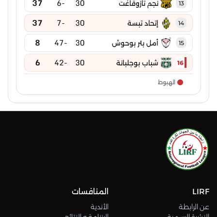
37
-6
30
نجم تازوقاغت
13
37
-7
30
إتحاد تبسة
14
8
-47
30
أمل بئر بوحوش
15
6
-42
30
شباب بوجلبانة
16
الهبوط
LIRF
المنافسات
عن الرابطة
الأندية
النشرة الرسمية
الرزنامة و النتائج