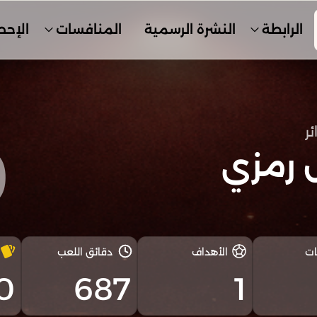
الرابطة
النشرة الرسمية
المنافسات
الإحص
ئر
0
 رمزي
ات
الأهداف
دقائق اللعب
0
687
1