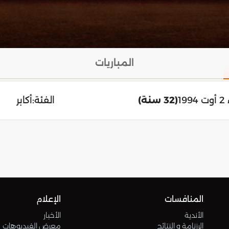
المباريات
19
(32 سنة)
الفئة:
أكابر
المنافسات
الإعلام
الأندية
الأخبار
الرزنامة و النتائج
معرض الفيديوهات