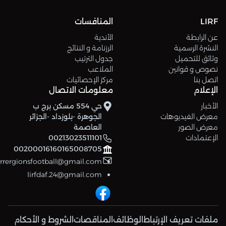
LIRF
المنافسات
عن الرابطة
الأندية
النشرة الرسمية
الرزنامة و النتائج
وثائق للتحميل
جدول الترتيب
نصوص و قوانين
الملاعب
اتصل بنا
مركز الإحصائيات
الإعلام
معلومات الاتصال
الأخبار
حي 554 مسكن برج ب
معرض الفيديوهات
الجوهرة -بلوزداد -الجزائر
معرض الصور
العاصمة
الإعتمادات
00213023511101
00200016160165008705
errergionsfootball@gmail.com
lirfdaf.24@gmail.com
ملفات تعريف الإرتباط
الوظائف
المناقصات
الشروط و الأحكام