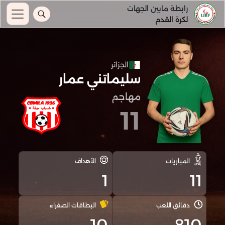
رابطة مابين الجهات
لكرة القدم
الجزائر
سليماتني عمار
مهاجم
11
المباريات
الأهداف
1
11
دقائق اللعب
البطاقات الصفراء
10
810