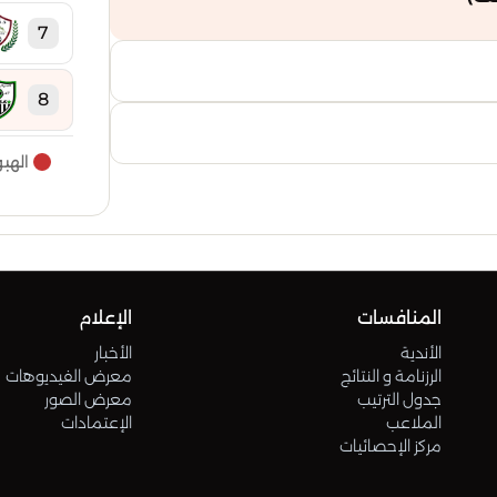
7
8
الهب
9
10
11
المنافسات
الإعلام
الأندية
الأخبار
12
الرزنامة و النتائج
معرض الفيديوهات
جدول الترتيب
معرض الصور
الملاعب
الإعتمادات
13
مركز الإحصائيات