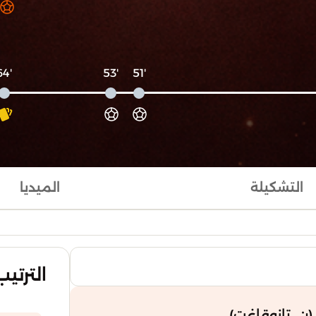
'64
'53
'51
التشكيلة
الميديا
الترتيب
ن. تازوقاغت)