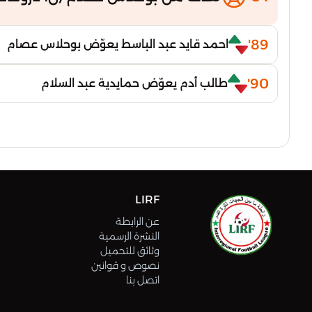
89'
احمد قايد عبد الباسط يعوّض بوحلاس عصام
90'
طالب أدم يعوّض حمايدية عبد السلام
LIRF
عن الرابطة
النشرة الرسمية
وثائق للتحميل
نصوص و قوانين
اتصل بنا