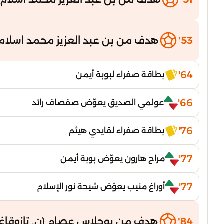
53'
هدف من بن عبد العزيز محمد اسلام (
64'
بطاقة صفراء لبوبة أيمن
66'
عولمي الصديق يعوّض صفصاف رائد
76'
بطاقة صفراء لقايدي هيثم
77'
مراح هارون يعوّض بوبة أيمن
77'
أوراغ منيب يعوّض شيحة نور الإسلام
84'
هدف من بوحلاس عصام (ن. تازوقاغ