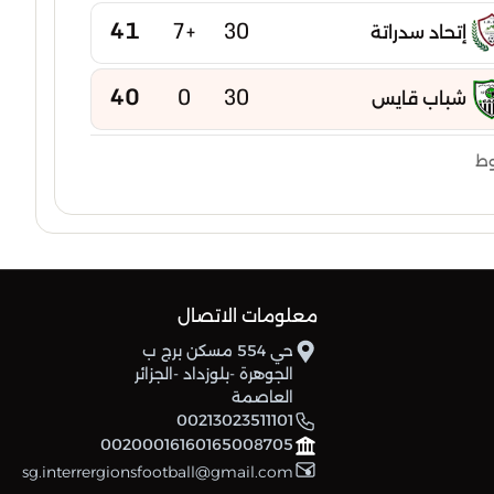
41
+7
30
إتحاد سدراتة
40
0
30
شباب قايس
40
-2
30
وط
إتحاد بوخضرة
39
-5
30
امل عين مليلة
38
-2
30
شباب عين كرشة
معلومات الاتصال
حي 554 مسكن برج ب
38
-15
30
شباب عين ياقوت
الجوهرة -بلوزداد -الجزائر
العاصمة
37
-6
30
00213023511101
نجم تازوقاغت
00200016160165008705
sg.interrergionsfootball@gmail.com
37
-7
30