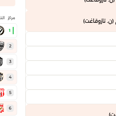
مركز
الن
ن. تازوقاغت)
1
2
3
4
5
6
ت)