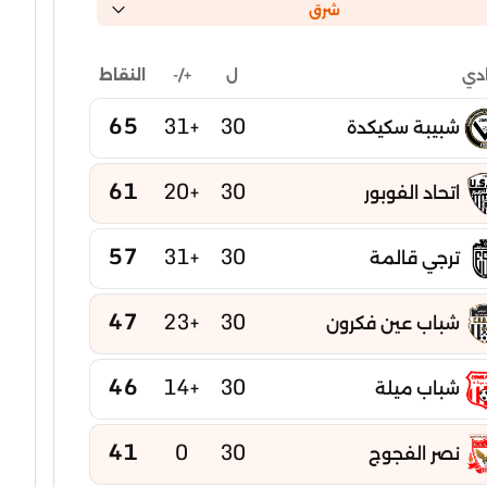
شرق
ل
+/-
النقاط
ادي
65
+31
30
شبيبة سكيكدة
61
+20
30
اتحاد الفوبور
57
+31
30
ترجي قالمة
47
+23
30
شباب عين فكرون
46
+14
30
شباب ميلة
41
0
30
نصر الفجوج