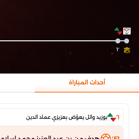
'1
أحداث المباراة
1'
بوزيد وائل يعوّض بعزيزي عماد الدين
51'
هدف من بن عبد العزيز محمد اسلام (