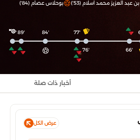
بن عبد العزيز محمد اسلام (53')
بوحلاس عصام (84')
'89
'84
'77
'76
'66
أخبار ذات صلة
عرض الكل