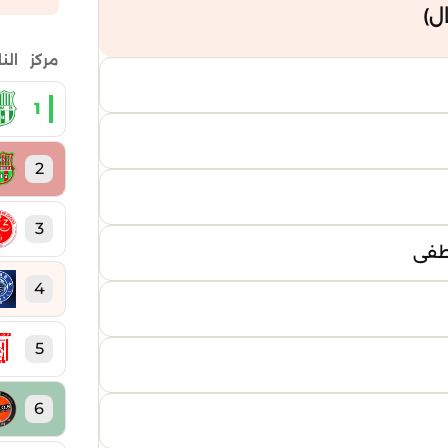
مركز
الن
1
2
3
صطفى
4
5
6