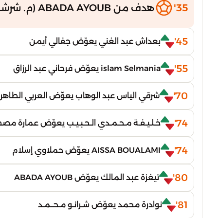
35'
هدف من ABADA AYOUB (م. شرشال)
45'
بعداش عبد الغني يعوّض جفالي أيمن
55'
islam Selmania يعوّض فرحاني عبد الرزاق
70'
شرقي الياس عبد الوهاب يعوّض العربي الطاهر
74'
خـلـيـفـة مـحـمـدي الـحـبـيـب يعوّض عمارة م
74'
AISSA BOUALAMI يعوّض حملاوي إسلام
80'
تيغزة عبد المالك يعوّض ABADA AYOUB
81'
نوادرة محمد يعوّض شـرانـو مـحــمـد