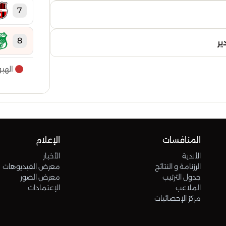
7
8
ير
الهب
9
10
11
المنافسات
الإعلام
الأندية
الأخبار
12
الرزنامة و النتائج
معرض الفيديوهات
جدول الترتيب
معرض الصور
الملاعب
الإعتمادات
13
مركز الإحصائيات
14