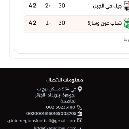
42
+2
30
جيل حي الجبل
42
-1
30
شباب عين وسارة
41
-1
30
وط
وداد تيسمسيلت
41
-5
30
أكاديمية المدية
41
-5
30
وداد مفتاح
معلومات الاتصال
حي 554 مسكن برج ب
40
-11
30
صفاء خميس مليانة
الجوهرة -بلوزداد -الجزائر
العاصمة
38
+2
30
00213023511101
شباب بني تامو
00200016160165008705
sg.interrergionsfootball@gmail.com
38
-5
30
رائد امل عين الدفلى
lirfdaf.24@gmail.com