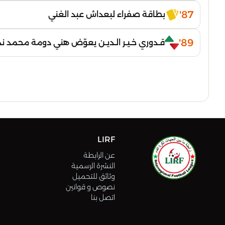
87'
بطاقة صفراء لبعداش عبد الغني
89'
قـدوري خـيـر الـديـن يعوّض هني دومة محمد ند
LIRF
عن الرابطة
النشرة الرسمية
وثائق للتحميل
نصوص و قوانين
اتصل بنا