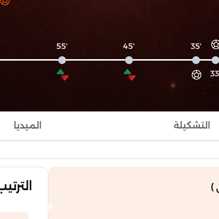
'55
'45
'35
التشكيلة
الميديا
الترتيب
)