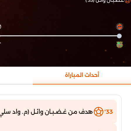
غـضـبـان وائـل (33')
'33
أحداث المباراة
33'
هدف من غـضـبـان وائـل (م. واد سلي 