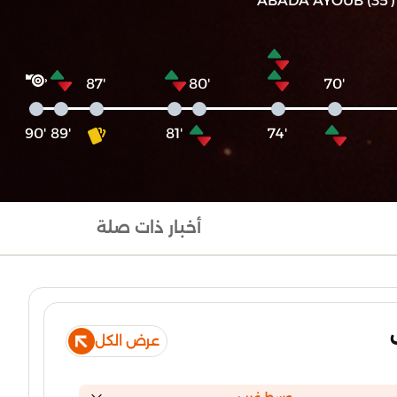
ABADA AYOUB (35')
'87
'80
'70
'90
'89
'81
'74
أخبار ذات صلة
عرض الكل