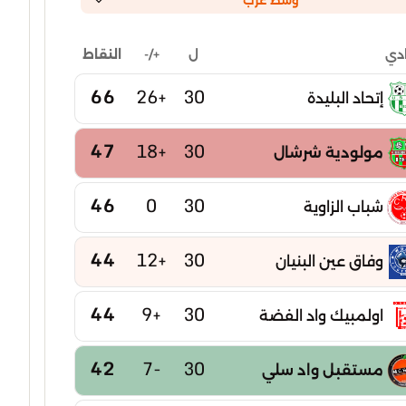
وسط غرب
ل
+/-
النقاط
ادي
66
+26
30
إتحاد البليدة
47
+18
30
مولودية شرشال
46
0
30
شباب الزاوية
44
+12
30
وفاق عين البنيان
44
+9
30
اولمبيك واد الفضة
42
-7
30
مستقبل واد سلي